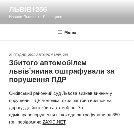
Перейти
ЛЬВІВ1256
до
Новини Львова та Львівщини
вмісту
Меню
ОПУБЛІКОВАНО
21 ГРУДНЯ, 2022
АВТОРОМ
LVIV1256
Збитого автомобілем
львів’янина оштрафували за
порушення ПДР
Сихівський районний суд Львова визнав винним у
порушенні ПДР чоловіка, який раптово вийшов на
дорогу, де його збив автомобіль. За
адмінправопорушення пішохода оштрафували на 850
грн, повідомляє
ZAXID.NET
.