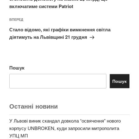
включатиме системи Patriot
Наступний
ВПЕРЕД
запис
Стало відомо, які графіки вимкнення світла
діятимуть на Львівщині 21 грудня
Пошук
Пошук
Останні новини
У Львові виник скандал довкола “освячення” нового
корпусу UNBROKEN, куди запросили митрополита
УПЦ МП