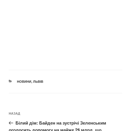
КАТЕГОРІЇ
НОВИНИ
,
ЛЬВІВ
Навігація
Попередній
НАЗАД
записів
запис:
Білий дім: Байден на зустрічі Зеленським
оголосить допомогу на майже 2$ млрд, що