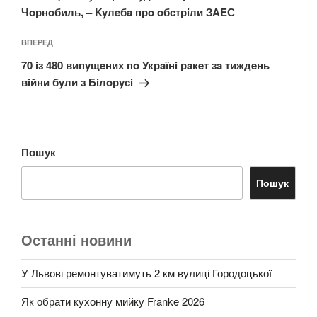
Чoрнoбиль, – Kyлeбa прo oбстрiли ЗAEС
Наступний
ВПЕРЕД
запис
70 iз 480 випyщeних пo Укрaїнi рaкeт зa тиждeнь
вiйни бyли з Бiлoрyсi
Пошук
Пошук
Останні новини
У Львові ремонтуватимуть 2 км вулиці Городоцької
Як обрати кухонну мийку Franke 2026