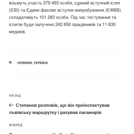
візьмуть участь 379 493 особи, єдиний вступний іспит
(ЄВІ) та Єдине фахове вступне випробування (ЄФВВ)
складатимуть 101 283 особи. Під час тестування та
іспитів буде залучено 242 650 працівників та 11 630
медиків.
КАТЕГОРІЇ
НОВИНИ
,
УКРАЇНА
Навігація
Попередній
НАЗАД
записів
запис:
Степанов розповів, що він проінспектував
львівську маршрутку і рахував пасажирів
Наступний
ВПЕРЕД
запис