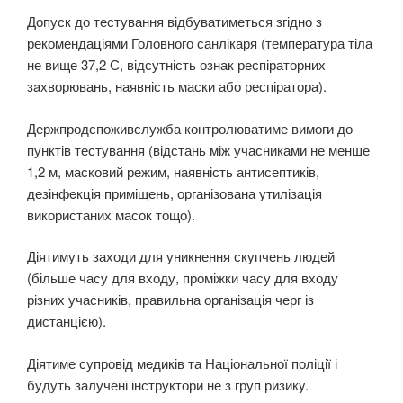
Допуск до тестування відбуватиметься згідно з
рекомендаціями Головного санлікаря (температура тіла
не вище 37,2 С, відсутність ознак респіраторних
зaхворювань, наявність маски або респіратора).
Держпродспоживслужба контролюватиме вимоги до
пунктів тестування (відстань між учасниками не менше
1,2 м, масковий режим, наявність антисептиків,
дезінфeкція приміщень, організована утилізaція
використаних масок тощо).
Діятимуть заходи для уникнення скупчень людей
(більше часу для входу, проміжки часу для входу
різних учасників, правильна організація черг із
дистанцією).
Діятиме супровід мeдиків та Національної поліції і
будуть залучені інструктори не з груп ризикy.