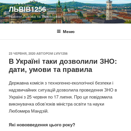
Перейти
ЛЬВІВ1256
до
Новини Львова та Львівщини
вмісту
Меню
ОПУБЛІКОВАНО
23 ЧЕРВНЯ, 2020
АВТОРОМ
LVIV1256
В Україні таки дозволили ЗНО:
дати, умови та правила
Державна комісія з техногенно-екологічної безпеки і
надзвичайних ситуацій дозволила проведення ЗНО в
Україні з 25 червня по 17 липня. Про це повідомила
виконувачка обов’язків міністра освіти та науки
Любомира Мандзій.
Які нововведення цього року?