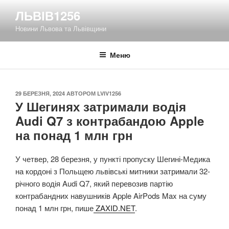
Перейти
ЛЬВІВ1256
до
Новини Львова та Львівщини
вмісту
Меню
ОПУБЛІКОВАНО
29 БЕРЕЗНЯ, 2024
АВТОРОМ
LVIV1256
У Шегинях затримали водія
Audi Q7 з контрабандою Apple
на понад 1 млн грн
У четвер, 28 березня, у пункті пропуску Шегині-Медика
на кордоні з Польщею львівські митники затримали 32-
річного водія Audi Q7, який перевозив партію
контрабандних навушників Apple AirPods Max на суму
понад 1 млн грн, пише
ZAXID.NET
.