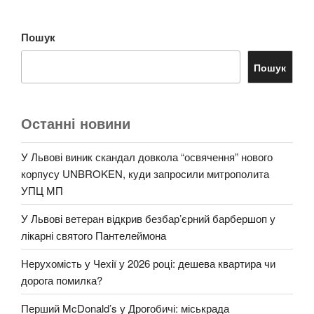
Пошук
Пошук
Останні новини
У Львові виник скандал довкола “освячення” нового
корпусу UNBROKEN, куди запросили митрополита
УПЦ МП
У Львові ветеран відкрив безбар’єрний барбершоп у
лікарні святого Пантелеймона
Нерухомість у Чехії у 2026 році: дешева квартира чи
дорога помилка?
Перший McDonald’s у Дрогобичі: міськрада