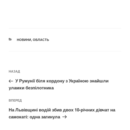
КАТЕГОРІЇ
НОВИНИ
,
ОБЛАСТЬ
Навігація
Попередній
НАЗАД
записів
запис:
У Румунії біля кордону з Україною знайшли
уламки безпілотника
Наступний
ВПЕРЕД
запис
На Львівщині водій збив двох 10-річних дівчат на
самокаті: одна загинула