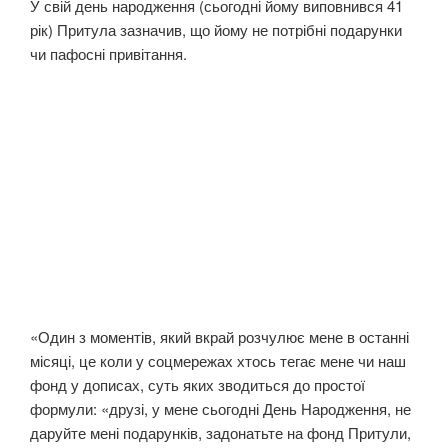
У свій день народження (сьогодні йому виповнився 41
рік) Притула зазначив, що йому не потрібні подарунки
чи пафосні привітання.
«Один з моментів, який вкрай розчулює мене в останні
місяці, це коли у соцмережах хтось тегає мене чи наш
фонд у дописах, суть яких зводиться до простої
формули: «друзі, у мене сьогодні День Народження, не
даруйте мені подарунків, задонатьте на фонд Притули,