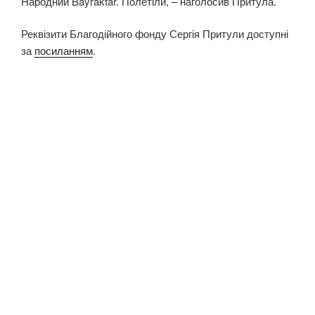
Народний Bayraktar. Полетіли, – наголосив Притула.
Реквізити Благодійного фонду Сергія Притули доступні
за
посиланням
.