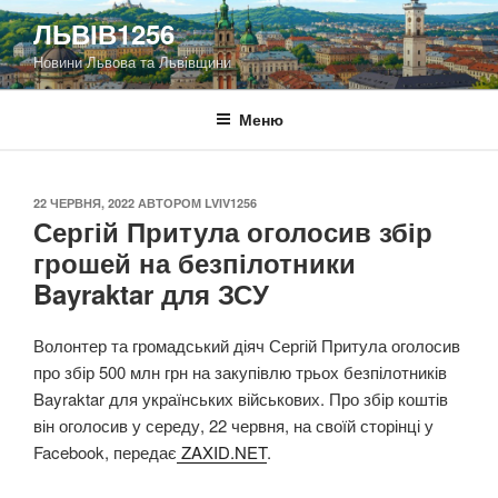
Перейти
ЛЬВІВ1256
до
Новини Львова та Львівщини
вмісту
Меню
ОПУБЛІКОВАНО
22 ЧЕРВНЯ, 2022
АВТОРОМ
LVIV1256
Сергій Притула оголосив збір
грошей на безпілотники
Bayraktar для ЗСУ
Волонтер та громадський діяч Сергій Притула оголосив
про збір 500 млн грн на закупівлю трьох безпілотників
Bayraktar для українських військових. Про збір коштів
він оголосив у середу, 22 червня, на своїй сторінці у
Facebook, передає
ZAXID.NET
.