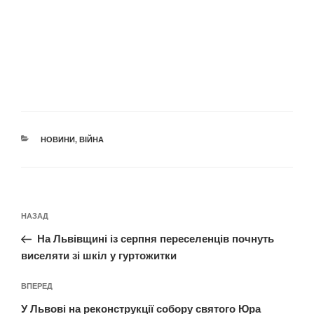
КАТЕГОРІЇ
НОВИНИ
,
ВІЙНА
Навігація
Попередній
НАЗАД
записів
запис:
На Львівщині із серпня переселенців почнуть
виселяти зі шкіл у гуртожитки
Наступний
ВПЕРЕД
запис
У Львові на реконструкції собору святого Юра