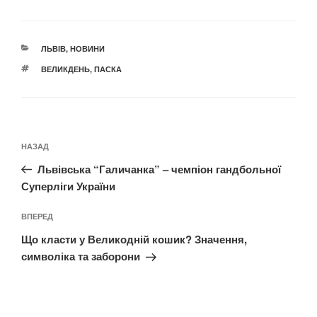
КАТЕГОРІЇ
ЛЬВІВ
,
НОВИНИ
ПОЗНАЧКИ
ВЕЛИКДЕНЬ
,
ПАСКА
Навігація
Попередній
НАЗАД
записів
запис:
Львівська “Галичанка” – чемпіон гандбольної
Суперліги України
Наступний
ВПЕРЕД
запис
Що класти у Великодній кошик? Значення,
символіка та заборони