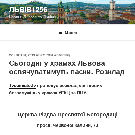
Перейти
ЛЬВІВ1256
до
Новини Львова та Львівщини
вмісту
Меню
ОПУБЛІКОВАНО
27 КВІТНЯ, 2019
АВТОРОМ
ADMINHQ
Сьогодні у храмах Львова
освячуватимуть паски. Розклад
Tvoemisto.tv
пропонує розклад святкових
богослужінь у храмах УГКЦ та ПЦУ.
Церква Різдва Пресвятої Богородиці
просп. Червоної Калини, 70