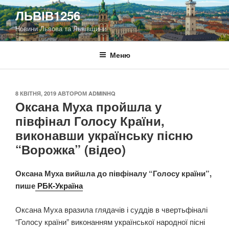
Перейти
ЛЬВІВ1256
до
Новини Львова та Львівщини
вмісту
Меню
ОПУБЛІКОВАНО
8 КВІТНЯ, 2019
АВТОРОМ
ADMINHQ
Оксана Муха пройшла у
півфінал Голосу Країни,
виконавши українську пісню
“Ворожка” (відео)
Оксана Муха вийшла до півфіналу “Голосу країни”,
пише
РБК-Україна
Оксана Муха вразила глядачів і суддів в чвертьфіналі
“Голосу країни” виконанням української народної пісні