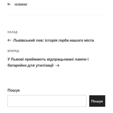
КАТЕГОРІЇ
НОВИНИ
Навігація
Попередній
НАЗАД
записів
запис:
Львівський лев: історія герба нашого міста
Наступний
ВПЕРЕД
запис
У Львові приймають відпрацьовані лампи і
батарейки для утилізації
Пошук
Пошук