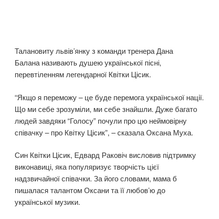
Талановиту львів’янку з команди тренера Дана
Балана називають душею української пісні,
перевтіленням легендарної Квітки Цісик.
“Якщо я переможу – це буде перемога української нації.
Що ми себе зрозуміли, ми себе знайшли. Дуже багато
людей завдяки “Голосу” почули про цю неймовірну
співачку – про Квітку Цісик”, – сказала Оксана Муха.
Син Квітки Цісик, Едвард Раковіч висловив підтримку
виконавиці, яка популяризує творчість цієї
надзвичайної співачки. За його словами, мама б
пишалася талантом Оксани та її любов’ю до
української музики.