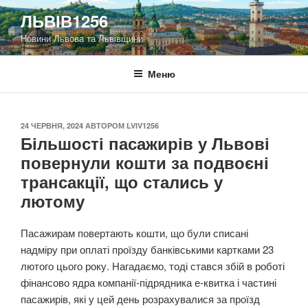
Перейти
ЛЬВІВ1256
до
Новини Львова та Львівщини
вмісту
Меню
ОПУБЛІКОВАНО
24 ЧЕРВНЯ, 2024
АВТОРОМ
LVIV1256
Більшості пасажирів у Львові
повернули кошти за подвоєні
трансакції, що стались у
лютому
Пасажирам повертають кошти, що були списані
надміру при оплаті проїзду банківськими картками 23
лютого цього року. Нагадаємо, тоді стався збій в роботі
фінансово ядра компанії-підрядника е-квитка і частині
пасажирів, які у цей день розрахувалися за проїзд