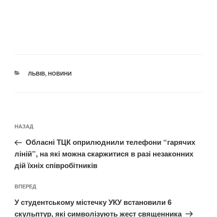
КАТЕГОРІЇ
ЛЬВІВ
,
НОВИНИ
Навігація
Попередній
НАЗАД
записів
запис:
Обласні ТЦК оприлюднили телефони “гарячих
ліній”, на які можна скаржитися в разі незаконних
дій їхніх співробітників
Наступний
ВПЕРЕД
запис
У студентському містечку УКУ встановили 6
скульптур, які символізують жест священника