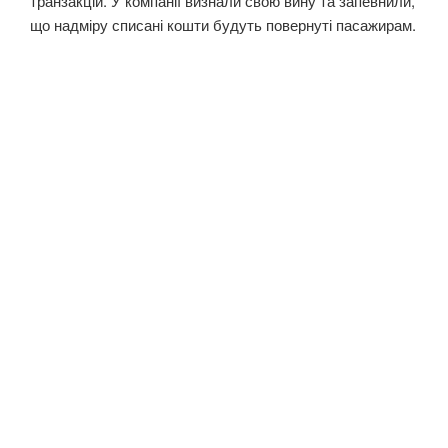
транзакцій. У компанії визнали свою вину та запевнили,
що надміру списані кошти будуть повернуті пасажирам.