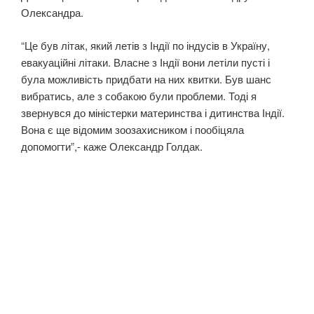
Олександра.
“Це був літак, який летів з Індії по індусів в Україну,
евакуаційні літаки. Власне з Індії вони летіли пусті і
була можливість придбати на них квитки. Був шанс
вибратись, але з собакою були проблеми. Тоді я
звернувся до міністерки материнства і дитинства Індії.
Вона є ще відомим зоозахисником і пообіцяла
допомогти”,- каже Олександр Голдак.