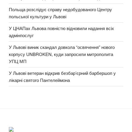
Польща розслідує справу недобудованого Центру
польської культури у Львові
У ЦНАПах Львова повністю відновили надання всіх
адмінпослуг
У Львові виник скандал довкола “освячення” нового
корпусу UNBROKEN, куди запросили митрополита
УПЦ МП
У Львові ветеран відкрив безбар’єрний барбершоп у
лікарні святого Пантелеймона