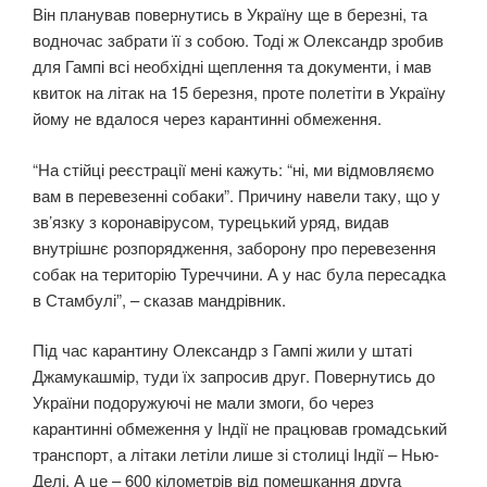
Він планував повернутись в Україну ще в березні, та
водночас забрати її з собою. Тоді ж Олександр зробив
для Гампі всі необхідні щеплення та документи, і мав
квиток на літак на 15 березня, проте полетіти в Україну
йому не вдалося через карантинні обмеження.
“На стійці реєстрації мені кажуть: “ні, ми відмовляємо
вам в перевезенні собаки”. Причину навели таку, що у
зв’язку з коронавірусом, турецький уряд, видав
внутрішнє розпорядження, заборону про перевезення
собак на територію Туреччини. А у нас була пересадка
в Стамбулі”, – сказав мандрівник.
Під час карантину Олександр з Гампі жили у штаті
Джамукашмір, туди їх запросив друг. Повернутись до
України подоружуючі не мали змоги, бо через
карантинні обмеження у Індії не працював громадський
транспорт, а літаки летіли лише зі столиці Індії – Нью-
Делі. А це – 600 кілометрів від помешкання друга