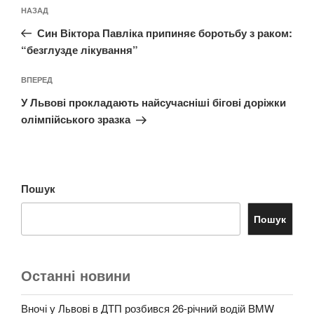
Навігація
Попередній
НАЗАД
записів
запис:
Син Віктора Павліка припиняє боротьбу з раком:
“безглузде лікування”
Наступний
ВПЕРЕД
запис
У Львові прокладають найсучасніші бігові доріжки
олімпійського зразка
Пошук
Пошук
Останні новини
Вночі у Львові в ДТП розбився 26-річний водій BMW