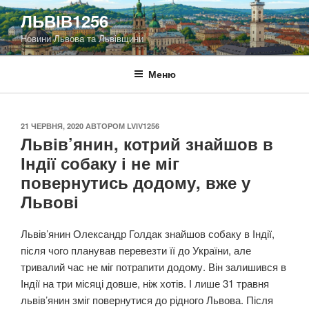
Перейти
ЛЬВІВ1256
до
Новини Львова та Львівщини
вмісту
Меню
ОПУБЛІКОВАНО
21 ЧЕРВНЯ, 2020
АВТОРОМ
LVIV1256
Львів’янин, котрий знайшов в
Індії собаку і не міг
повернутись додому, вже у
Львові
Львів’янин Олександр Голдак знайшов собаку в Індії,
після чого планував перевезти її до України, але
тривалий час не міг потрапити додому. Він залишився в
Індії на три місяці довше, ніж хотів. І лише 31 травня
львів’янин зміг повернутися до рідного Львова. Після