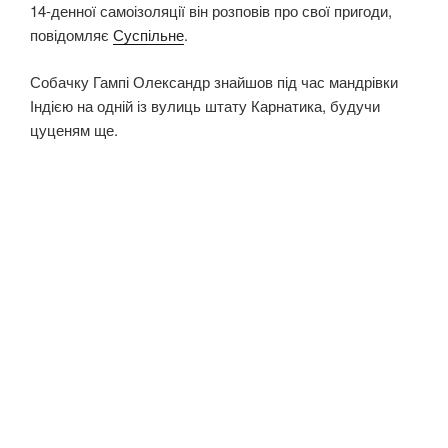
14-денної самоізоляції він розповів про свої пригоди,
повідомляє
Суспільне
.
Собачку Гампі Олександр знайшов під час мандрівки
Індією на одній із вулиць штату Карнатика, будучи
цуценям ще.