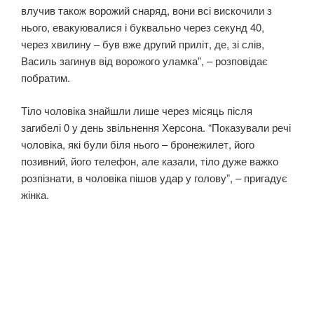
влучив також ворожий снаряд, вони всі вискочили з
нього, евакуювалися і буквально через секунд 40,
через хвилину – був вже другий приліт, де, зі слів,
Василь загинув від ворожого уламка”, – розповідає
побратим.
Тіло чоловіка знайшли лише через місяць після
загибелі 0 у день звільнення Херсона. “Показували речі
чоловіка, які були біля нього – бронежилет, його
позивний, його телефон, але казали, тіло дуже важко
розпізнати, в чоловіка пішов удар у голову”, – пригадує
жінка.