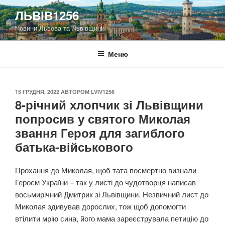
Перейти
ЛЬВІВ1256
до
Новини Львова та Львівщини
вмісту
Меню
ОПУБЛІКОВАНО
15 ГРУДНЯ, 2022
АВТОРОМ
LVIV1256
8-річний хлопчик зі Львівщини
попросив у святого Миколая
звання Героя для загиблого
батька-військового
Прохання до Миколая, щоб тата посмертно визнали
Героєм України – так у листі до чудотворця написав
восьмирічний Дмитрик зі Львівщини. Незвичний лист до
Миколая здивував дорослих, тож щоб допомогти
втілити мрію сина, його мама зареєструвала петицію до