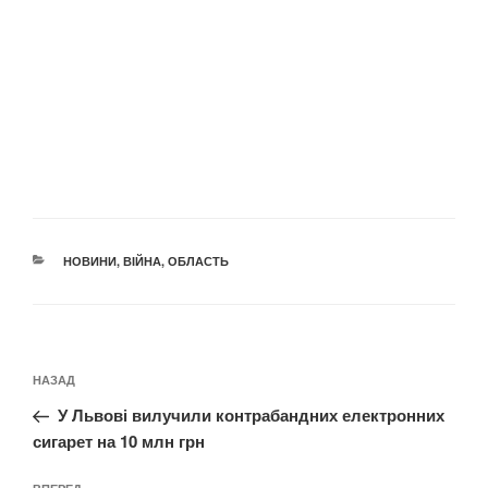
КАТЕГОРІЇ
НОВИНИ
,
ВІЙНА
,
ОБЛАСТЬ
Навігація
Попередній
НАЗАД
записів
запис:
У Львові вилучили контрабандних електронних
сигарет на 10 млн грн