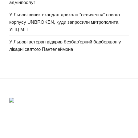
адмінпослуг
У Львові виник скандал довкола “освячення” нового
корпусу UNBROKEN, куди запросили митрополита
УПЦ МП
У Львові ветеран відкрив безбар’єрний барбершоп у
лікарні святого Пантелеймона