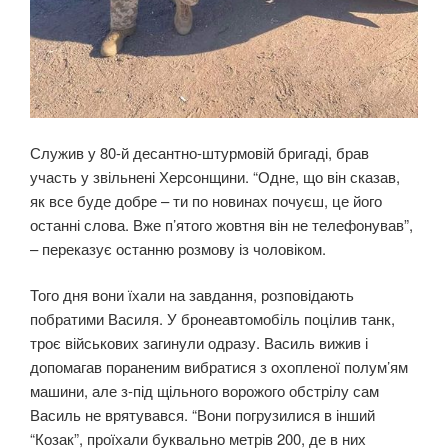
Служив у 80-й десантно-штурмовій бригаді, брав
участь у звільнені Херсонщини. “Одне, що він сказав,
як все буде добре – ти по новинах почуєш, це його
останні слова. Вже п’ятого жовтня він не телефонував”,
– переказує останню розмову із чоловіком.
Того дня вони їхали на завдання, розповідають
побратими Василя. У бронеавтомобіль поцілив танк,
троє військових загинули одразу. Василь вижив і
допомагав пораненим вибратися з охопленої полум’ям
машини, але з-під щільного ворожого обстрілу сам
Василь не врятувався. “Вони погрузилися в інший
“Козак”, проїхали буквально метрів 200, де в них