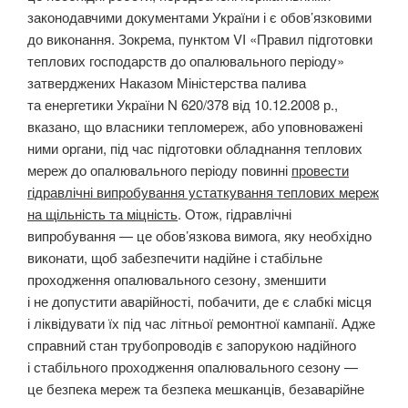
законодавчими документами України і є обов’язковими
до виконання. Зокрема, пунктом VI «Правил підготовки
теплових господарств до опалювального періоду»
затверджених Наказом Міністерства палива
та енергетики України N 620/378 від 10.12.2008 р.,
вказано, що власники тепломереж, або уповноважені
ними органи, під час підготовки обладнання теплових
мереж до опалювального періоду повинні
провести
гідравлічні випробування устаткування теплових мереж
на щільність та міцність
. Отож, гідравлічні
випробування — це обов’язкова вимога, яку необхідно
виконати, щоб забезпечити надійне і стабільне
проходження опалювального сезону, зменшити
і не допустити аварійності, побачити, де є слабкі місця
і ліквідувати їх під час літньої ремонтної кампанії. Адже
справний стан трубопроводів є запорукою надійного
і стабільного проходження опалювального сезону —
це безпека мереж та безпека мешканців, безаварійне