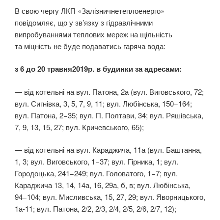
В свою чергу ЛКП «Залізничнетеплоенерго»
повідомляє, що у зв’язку з гідравлічними
випробуваннями теплових мереж на щільність
та міцність не буде подаватись гаряча вода:
з 6 до 20 травня2019р. в будинки за адресами:
— від котельні на вул. Патона, 2а (вул. Виговського, 72;
вул. Сигнівка, 3, 5, 7, 9, 11; вул. Любінська, 150−164;
вул. Патона, 2−35; вул. П. Полтави, 34; вул. Ряшівська,
7, 9, 13, 15, 27; вул. Кричевського, 65);
— від котельні на вул. Караджича, 11а (вул. Баштанна,
1, 3; вул. Виговського, 1−37; вул. Гірника, 1; вул.
Городоцька, 241−249; вул. Головатого, 1−7; вул.
Караджича 13, 14, 14а, 16, 29а, б, в; вул. Любінська,
94−104; вул. Мисливська, 15, 27, 29; вул. Яворницького,
1а-11; вул. Патона, 2/2, 2/3, 2/4, 2/5, 2/6, 2/7, 12);