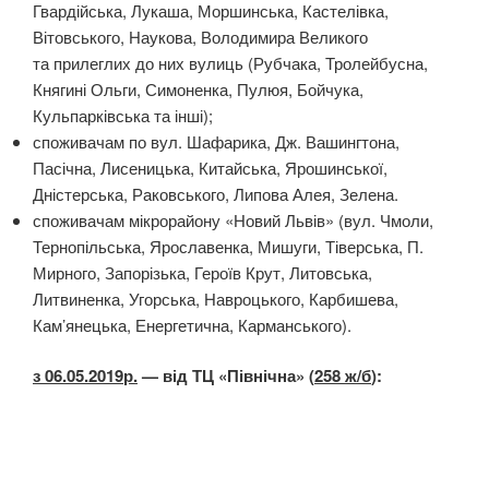
Гвардійська, Лукаша, Моршинська, Кастелівка,
Вітовського, Наукова, Володимира Великого
та прилеглих до них вулиць (Рубчака, Тролейбусна,
Княгині Ольги, Симоненка, Пулюя, Бойчука,
Кульпарківська та інші);
споживачам по вул. Шафарика, Дж. Вашингтона,
Пасічна, Лисеницька, Китайська, Ярошинської,
Дністерська, Раковського, Липова Алея, Зелена.
споживачам мікрорайону «Новий Львів» (вул. Чмоли,
Тернопільська, Ярославенка, Мишуги, Тіверська, П.
Мирного, Запорізька, Героїв Крут, Литовська,
Литвиненка, Угорська, Навроцького, Карбишева,
Кам’янецька, Енергетична, Карманського).
з 06.05.2019р.
— від ТЦ «Північна» (
258 ж/б
):