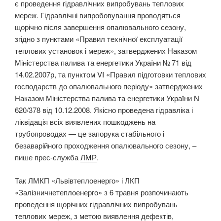
є проведення гідравлічних випробувань теплових
мереж. Гідравлічні випробовування проводяться
щорічно після завершення опалювального сезону,
згідно з пунктами «Правил технічної експлуатації
теплових установок і мереж», затверджених Наказом
Міністерства палива та енергетики України № 71 від
14.02.2007р, та пунктом VI «Правил підготовки теплових
господарств до опалювального періоду» затверджених
Наказом Міністерства палива та енергетики України N
620/378 від 10.12.2008. Якісно проведена гідравліка і
ліквідація всіх виявлених пошкоджень на
трубопроводах — це запорука стабільного і
безаварійного проходження опалювального сезону, –
пише прес-служба
ЛМР
.
Так ЛМКП «Львівтеплоенерго» і ЛКП
«Залізничнетеплоенерго» з 6 травня розпочинають
проведення щорічних гідравлічних випробувань
теплових мереж, з метою виявлення дефектів,