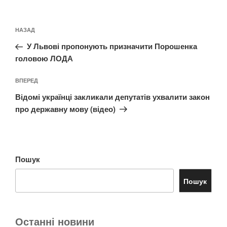
Навігація
Попередній
НАЗАД
записів
запис:
У Львові пропонують призначити Порошенка
головою ЛОДА
Наступний
ВПЕРЕД
запис
Відомі українці закликали депутатів ухвалити закон
про державну мову (відео)
Пошук
Пошук
Останні новини