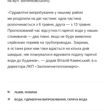
на вул. Величковського).
«Гідравлічні випробування у нашому районі
ми розділили на дві частини: одна частина
розпочинається з 6 травня, друга — з 13 травня.
Прогнозований час відсутності гарячої води у наших
споживачів — два тижні, якщо не буде виявлено
серйозних поривів на трубопроводах. Зокрема,
в останні роки нам таки вдається на кілька днів
швидше, ніж планувалося відновити подачу гарячої
води до будинків», — додав Віталій Камінський, в.о.
директора ЛКП «Залізничнетеплоенерго».
КАТЕГОРІЇ
ЛЬВІВ
,
НОВИНИ
ПОЗНАЧКИ
ВОДА
,
ГІДРАВЛІЧНІ ВИПРОБУВАННЯ
,
ГАРЯЧА ВОДА