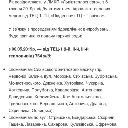
Як повідомляють у ЛМКП «Львівтеплоенерго», з 6
травня 2019р. відбуватиметься гідравліка теплових
мереж від ТЕЦ-1, ТЦ «Південна» і ТЦ «Північна».
У зв’язку з проведенням гідравлічних випробувань,
буде припинено подачу гарячої води:
з 06.05.2019р.
— від ТЕЦ-1 (І-й, ІІ-й, ІІІ-й
тепловивід)
764 ж/б
:
споживачам Сихівського житлового масиву (пр.
Червоної Калини, вул. Морозна, Сихівська, Зубрівська,
Монастирського, Довженка, Хуторівка, Чукаріна,
Хоткевича, Полуботка, Кавалерідзе, Антоненка-
Давидовича, Коломийська, Кос-Анатольського,
Трильовського, Вернадського, Антонича, Драгана,
Скрипника, Освицька);
споживачам по вул. Стрийська, Бондарська, Скорини,
Гашека, Лазаренка, Сахарова, Куликівська, Єфремова,