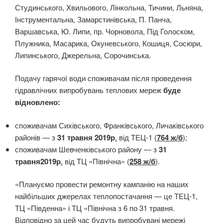
Студинського, Хвильового, Лінкольна, Тичини, Льняна,
Інструментальна, Замарстинівська, П. Панча,
Варшавська, Ю. Липи, пр. Чорновола, Під Голоском,
Плужника, Масарика, Окуневського, Кошиця, Сосюри,
Липинського, Джерельна, Сорочинська.
Подачу гарячої води споживачам після проведення
гідравлічних випробувань теплових мереж
буде
відновлено:
споживачам Сихівського, Франківського, Личаківського
районів — з
31 травня 2019р
.
від ТЕЦ-1 (
764 ж/б
);
споживачам Шевченківського району — з
31
травня2019р
.
від ТЦ «Північна» (
258 ж/б
).
«Плануємо провести ремонтну кампанію на наших
найбільших джерелах теплопостачання — це ТЕЦ-1,
ТЦ «Південна» і ТЦ «Північна з 6 по 31 травня.
Відповідно за цей час будуть випробувані мережі