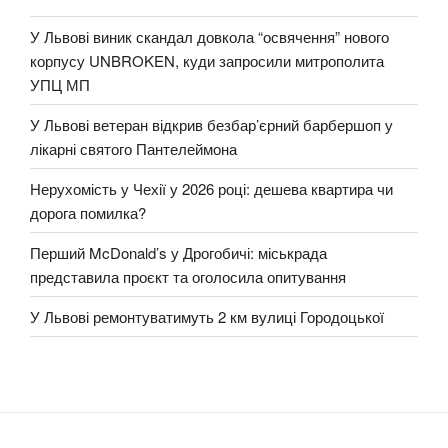
У Львові виник скандал довкола “освячення” нового
корпусу UNBROKEN, куди запросили митрополита
УПЦ МП
У Львові ветеран відкрив безбар’єрний барбершоп у
лікарні святого Пантелеймона
Нерухомість у Чехії у 2026 році: дешева квартира чи
дорога помилка?
Перший McDonald’s у Дрогобичі: міськрада
представила проєкт та оголосила опитування
У Львові ремонтуватимуть 2 км вулиці Городоцької