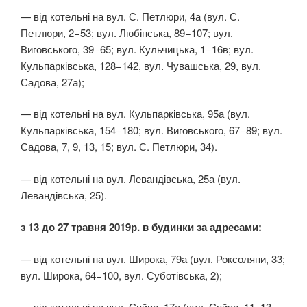
— від котельні на вул. С. Петлюри, 4а (вул. С.
Петлюри, 2−53; вул. Любінська, 89−107; вул.
Виговського, 39−65; вул. Кульчицька, 1−16в; вул.
Кульпарківська, 128−142, вул. Чувашська, 29, вул.
Садова, 27а);
— від котельні на вул. Кульпарківська, 95а (вул.
Кульпарківська, 154−180; вул. Виговського, 67−89; вул.
Садова, 7, 9, 13, 15; вул. С. Петлюри, 34).
— від котельні на вул. Левандівська, 25а (вул.
Левандівська, 25).
з 13 до 27 травня 2019р. в будинки за адресами:
— від котельні на вул. Широка, 79а (вул. Роксоляни, 33;
вул. Широка, 64−100, вул. Суботівська, 2);
— від котельні на вул. Сяйво, 17а (вул. Сяйво, 11, 13,