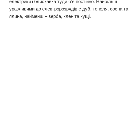
електрики і блискавка туди б’є постійно. Найбільш
уразливими до електророзрядів є дуб, тополя, сосна та
ялина, найменш – верба, клен та кущі.