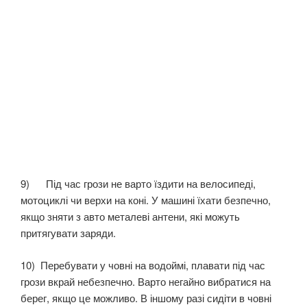
9) Під час грози не варто їздити на велосипеді,
мотоциклі чи верхи на коні. У машині їхати безпечно,
якщо зняти з авто металеві антени, які можуть
притягувати заряди.
10) Перебувати у човні на водоймі, плавати під час
грози вкрай небезпечно. Варто негайно вибратися на
берег, якщо це можливо. В іншому разі сидіти в човні