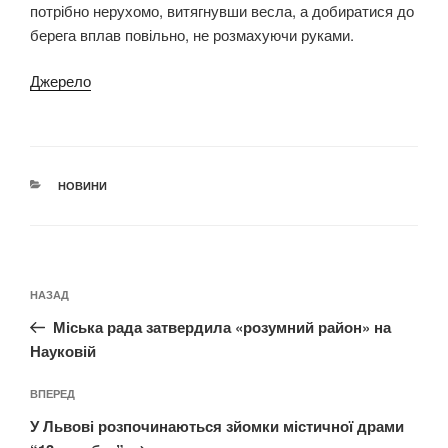
потрібно нерухомо, витягнувши весла, а добиратися до
берега вплав повільно, не розмахуючи руками.
Джерело
КАТЕГОРІЇ
НОВИНИ
Навігація
Попередній
НАЗАД
записів
запис:
Міська рада затвердила «розумний район» на
Науковій
Наступний
ВПЕРЕД
запис
У Львові розпочинаються зйомки містичної драми