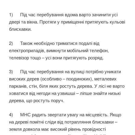
1) Під час перебування вдома варто зачинити усі
двері та вікна. Протяги у приміщенні притягують кульові
блискавки.
2) Також необхідно триматися подалі від
електроприладів, вимкнути мобільний телефон,
телевізор тощо – усі вони притягують розряд.
3) Під час перебування на вулиці потрібно уникати
високих дерев (особливо – поодиноких), металевих
парканів, стін, біля яких ростуть дерева. У лісі не варто
ховатися від негоди на узвишші – ліпше знайти низькі
дерева, що ростуть поруч.
4) МНС радить звертати увагу на місцевість. Якщо
на дереві помітні сліди від потрапляння блискавки –
земля довкола має високий рівень провідності