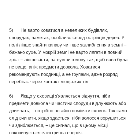
5) Не варто ховатися в невеликих будівлях,
спорудах, наметах, особливо серед острівців дерев. У
полі ліпше знайти канаву чи інше заглиблення в землі –
бажано сухе. У мокрій землі не варто лягати в повний
зріст – ліпше сісти, нагнувши голову так, щоб вона була
не вище, аніж предмети довкола. Ховатися
рекомендують поодинці, а не групами, адже розряд
перебігає через контакт людських тіл.
6) Якщо у сховищі з’являєтьcя відчуття, ніби
предмети довкола чи частини споруди відлунюють або
дзижчать, – потрібно негайно поміняти сховок. Так само
слід вчинити, якщо здається, ніби волосся ворушиться
чи здиблюється, – це сигнал, що в цьому місці
накопичується електрична енергія.