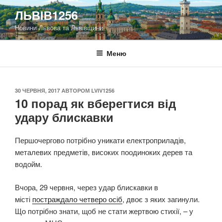
Перейти
ЛЬВІВ1256
до
Новини Львова та Львівщини
вмісту
Меню
ОПУБЛІКОВАНО
30 ЧЕРВНЯ, 2017
АВТОРОМ
LVIV1256
10 порад як вберегтися від
удару блискавки
Першочергово потрібно уникати електроприладів,
металевих предметів, високих поодиноких дерев та
водойм.
Вчора, 29 червня, через удар блискавки в
місті
постраждало четверо осіб
, двоє з яких загинули.
Що потрібно знати, щоб не стати жертвою стихії, – у