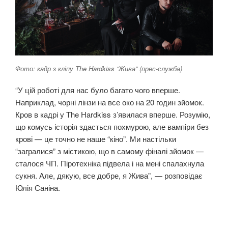
Фото: кадр з кліпу The Hardkiss “Жива” (прес-служба)
“У цій роботі для нас було багато чого вперше.
Наприклад, чорні лінзи на все око на 20 годин зйомок.
Кров в кадрі у The Hardkiss з’явилася вперше. Розумію,
що комусь історія здасться похмурою, але вампіри без
крові — це точно не наше “кіно”. Ми настільки
“загралися” з містикою, що в самому фіналі зйомок —
сталося ЧП. Піротехніка підвела і на мені спалахнула
сукня. Але, дякую, все добре, я Жива”, — розповідає
Юлія Саніна.