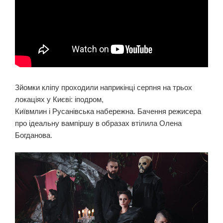
Зйомки кліпу проходили наприкінці серпня на трьох
локаціях у Києві: іподром,
Київмлин і Русанівська набережна. Бачення режисера
про ідеальну вампіршу в образах втілила Олена
Богданова.