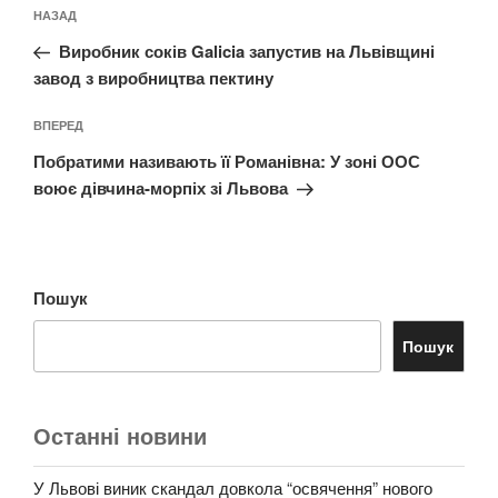
Навігація
Попередній
НАЗАД
записів
запис:
Виробник соків Galicia запустив на Львівщині
завод з виробництва пектину
Наступний
ВПЕРЕД
запис
Побратими називають її Романівна: У зоні ООС
воює дівчина-морпіх зі Львова
Пошук
Пошук
Останні новини
У Львові виник скандал довкола “освячення” нового