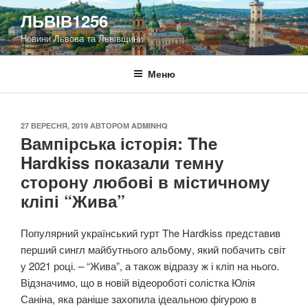
Перейти
ЛЬВІВ1256
до
Новини Львова та Львівщини
вмісту
Меню
ОПУБЛІКОВАНО
27 ВЕРЕСНЯ, 2019
АВТОРОМ
ADMINHQ
Вампірська історія: The
Hardkiss показали темну
сторону любові в містичному
кліпі “Жива”
Популярний український гурт The Hardkiss представив
перший сингл майбутнього альбому, який побачить світ
у 2021 році. – “Жива”, а також відразу ж і кліп на нього.
Відзначимо, що в новій відеороботі солістка Юлія
Саніна, яка раніше захопила ідеальною фігурою в