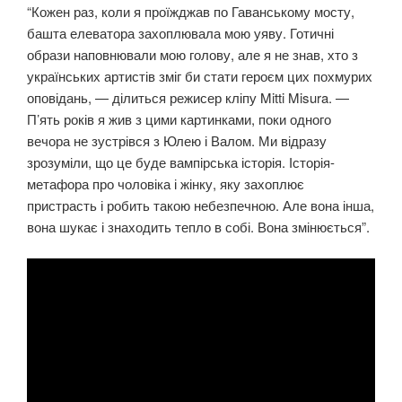
“Кожен раз, коли я проїжджав по Гаванському мосту,
башта елеватора захоплювала мою уяву. Готичні
образи наповнювали мою голову, але я не знав, хто з
українських артистів зміг би стати героєм цих похмурих
оповідань, — ділиться режисер кліпу Mitti Misura. —
П’ять років я жив з цими картинками, поки одного
вечора не зустрівся з Юлею і Валом. Ми відразу
зрозуміли, що це буде вампірська історія. Історія-
метафора про чоловіка і жінку, яку захоплює
пристрасть і робить такою небезпечною. Але вона інша,
вона шукає і знаходить тепло в собі. Вона змінюється”.