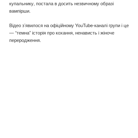
купальнику, постала в досить незвичному образі
вампірши.
Відео з’явилося на офіційному YouTube-каналі групи і це
— “темна” історія про кохання, ненависть і жіноче
переродження.