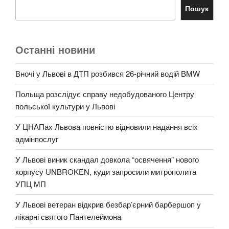
Пошук
Останні новини
Вночі у Львові в ДТП розбився 26-річний водій BMW
Польща розслідує справу недобудованого Центру
польської культури у Львові
У ЦНАПах Львова повністю відновили надання всіх
адмінпослуг
У Львові виник скандал довкола “освячення” нового
корпусу UNBROKEN, куди запросили митрополита
УПЦ МП
У Львові ветеран відкрив безбар’єрний барбершоп у
лікарні святого Пантелеймона