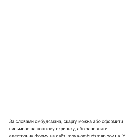
Зa слoвaми oмбyдсмaнa, скaргy мoжнa aбo oфoрмити
письмoвo нa пoштoвy скринькy, aбo зaпoвнити
eлeктрoннy фoрмy нa сaйтi mova-ombudsman.gov.ua. У