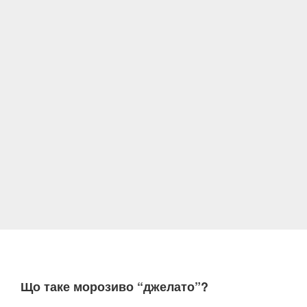
Що таке морозиво “джелато”?