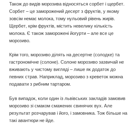
Також до видів морозива відносяться сорбет і щербет.
Сорбет – це заморожений десерт з фруктів, у якому
зовсім немає молока, тому нульовий рівень жирів.
Щербет, крім фруктів, містить невелику кількість
молока. Є також заморожені йогурти – але все це
морозиво.
Крім того, морозиво ділять на десертне (солодке) та
гастрономічне (солоне). Солоне морозиво зазвичай не
вживають у чистому вигляді – лише як додаток до
певних страв. Наприклад, морозиво з креветок можна
подавати з рибним тартаром.
Був випадок, коли один із львівських закладів замовив
морозиво зі смаком смажених свинячих вух. Але
результат розчарував і його, і замовника. Тож більше на
такі авантюри не йде.