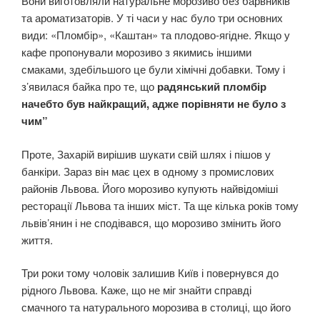
Вони виготовляли натуральне морозиво без барвників
та ароматизаторів. У ті часи у нас було три основних
види: «Пломбір», «Каштан» та плодово-ягідне. Якщо у
кафе пропонували морозиво з якимись іншими
смаками, здебільшого це були хімічні добавки. Тому і
з’явилася байка про те, що
радянський пломбір
начебто був найкращий, адже порівняти не було з
чим”
Проте, Захарій вирішив шукати свій шлях і пішов у
банкіри. Зараз він має цех в одному з промислових
районів Львова. Його морозиво купують найвідоміші
ресторації Львова та інших міст. Та ще кілька років тому
львів’янин і не сподівався, що морозиво змінить його
життя.
Три роки тому чоловік залишив Київ і повернувся до
рідного Львова. Каже, що не міг знайти справді
смачного та натурального морозива в столиці, що його