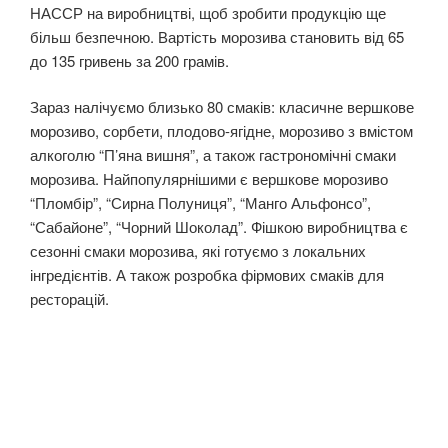
НАССР на виробництві, щоб зробити продукцію ще
більш безпечною. Вартість морозива становить від 65
до 135 гривень за 200 грамів.
Зараз налічуємо близько 80 смаків: класичне вершкове
морозиво, сорбети, плодово-ягідне, морозиво з вмістом
алкоголю “П’яна вишня”, а також гастрономічні смаки
морозива. Найпопулярнішими є вершкове морозиво
“Пломбір”, “Сирна Полуниця”, “Манго Альфонсо”,
“Сабайоне”, “Чорний Шоколад”. Фішкою виробництва є
сезонні смаки морозива, які готуємо з локальних
інгредієнтів. А також розробка фірмових смаків для
ресторацій.