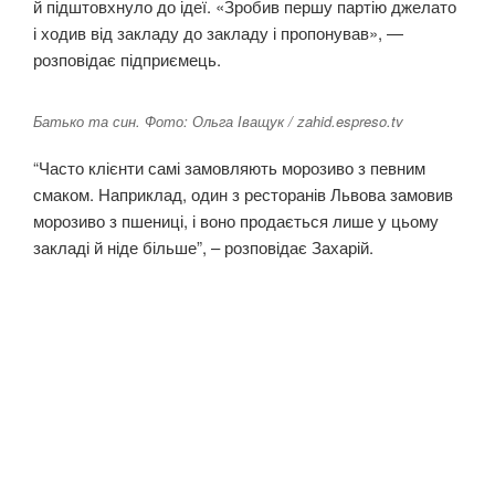
й підштовхнуло до ідеї. «Зробив першу партію джелато
і ходив від закладу до закладу і пропонував», —
розповідає підприємець.
Батько та син. Фото: Ольга Іващук / zahid.espreso.tv
“Часто клієнти самі замовляють морозиво з певним
смаком. Наприклад, один з ресторанів Львова замовив
морозиво з пшениці, і воно продається лише у цьому
закладі й ніде більше”, – розповідає Захарій.