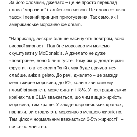
За його словами, джелато – це не просто переклад
слова “морозиво” італійською мовою. Це слово означає
також і певний принцип приготування. Так само, як і
американське морозиво ice cream.
“Наприклад, айскрім більше насичують повітрям, воно
високої жирності. Подібне морозиво ми можемо
скуштувати у McDonald’s. А джелато не дуже
«повітряне», воно більш густе. Тому якщо додати різні
фрукти, то в ice cream їхній смак буде відчуватися
слабше, аніж в gelato. До речі, джелато – це завжди
менш жирне морозиво, до 8%, коли в звичайному
пломбірі жирність може сягати і 18%. У пострадянських
країнах та в США вважається, що чим вища жирність
морозива, тим краще. У західноєвропейських країнах,
навпаки, виготовляють морозиво з меншою жирністю.
Там цілком нормальним вважається 3-5% жирності”, –
пояснює майстер.