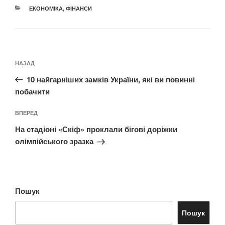
КАТЕГОРІЇ
ЕКОНОМІКА
,
ФІНАНСИ
Навігація
Попередній
НАЗАД
записів
запис:
10 найгарніших замків України, які ви повинні
побачити
Наступний
ВПЕРЕД
запис
На стадіоні «Скіф» проклали бігові доріжки
олімпійського зразка
Пошук
Пошук