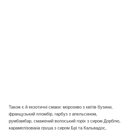
Також є й екзотичні смаки: морозиво з квітів бузини,
французький пломбір, гарбуз з апельсином,
румбамбар, смажений волоський горіх з сиром Дорблю,
карамелізована груша з сиром Брі та Кальвадос,