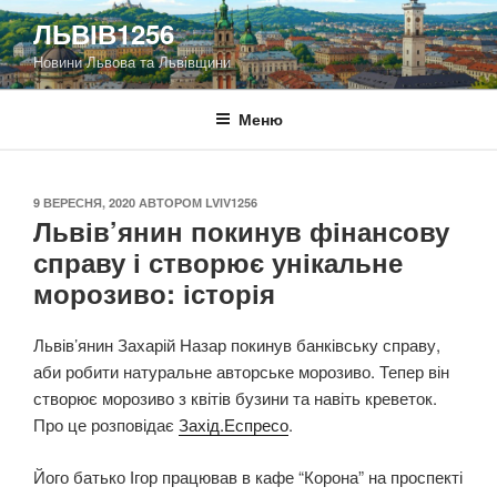
Перейти
ЛЬВІВ1256
до
Новини Львова та Львівщини
вмісту
Меню
ОПУБЛІКОВАНО
9 ВЕРЕСНЯ, 2020
АВТОРОМ
LVIV1256
Львів’янин покинув фінансову
справу і створює унікальне
морозиво: історія
Львів’янин Захарій Назар покинув банківську справу,
аби робити натуральне авторське морозиво. Тепер він
створює морозиво з квітів бузини та навіть креветок.
Про це розповідає
Захід.Еспресо
.
Його батько Ігор працював в кафе “Корона” на проспекті