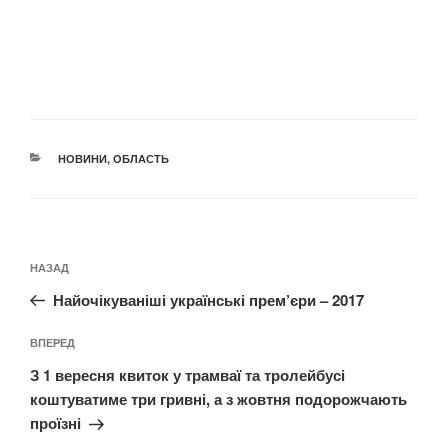
КАТЕГОРІЇ
НОВИНИ
,
ОБЛАСТЬ
Навігація
Попередній
НАЗАД
записів
запис:
Найочікуваніші українські прем’єри – 2017
Наступний
ВПЕРЕД
запис
З 1 вересня квиток у трамваї та тролейбусі
коштуватиме три гривні, а з жовтня подорожчають
проїзні