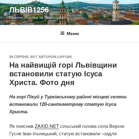
Перейти
ЛЬВІВ1256
до
Новини Львова та Львівщини
вмісту
Меню
ОПУБЛІКОВАНО
29 СЕРПНЯ, 2017
АВТОРОМ
LVIV1256
На найвищій горі Львівщини
встановили статую Ісуса
Христа. Фото дня
На горі Пікуй у Турківському районі місцеві селяни
встановили 120-сантиметрову статую Ісуса
Христа.
Як пояснив
ZAXID.NET
сільський голова села Верхнє
Гусне Іван Ільницький, статую встановили «задля