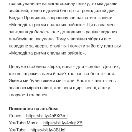
і записували це на магнітофонну плівку, то мій давній
знайомий, тепер відомий блогер та громадський діяч
Богдан Процишин, запропонував назвати ці записи
«Мелодії та ритми спальних районів». Ця назва мені
завжди подобалась, але до жодних з раніше виданих
альбомів не пасувала. Тому я вирішив зібрати все
невидане за чверть століття і помістити його у платівку
«Мелодії та ритми спальних районів».
Це дуже особлива збірка, вона – для «своїх». Для тих,
хто всі ці роки з нами й пам’ятає нас і себе в ті часи.
Якими ми були і якими ми стали. Багато з цих пісень
значною мірою наївні, але вони щирі і чесні, а це у
творчості головне».
Посилання на альбом:
iTunes –
https://bit.ly/4h8XGmi
YouTube Music –
https://bit.ly/4eIqkZB
YouTube –
https://bit.ly/3BLlxIj