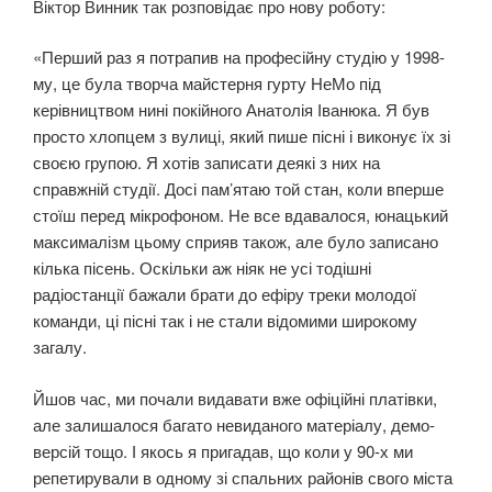
Віктор Винник так розповідає про нову роботу:
«Перший раз я потрапив на професійну студію у 1998-
му, це була творча майстерня гурту НеМо під
керівництвом нині покійного Анатолія Іванюка. Я був
просто хлопцем з вулиці, який пише пісні і виконує їх зі
своєю групою. Я хотів записати деякі з них на
справжній студії. Досі пам’ятаю той стан, коли вперше
стоїш перед мікрофоном. Не все вдавалося, юнацький
максималізм цьому сприяв також, але було записано
кілька пісень. Оскільки аж ніяк не усі тодішні
радіостанції бажали брати до ефіру треки молодої
команди, ці пісні так і не стали відомими широкому
загалу.
Йшов час, ми почали видавати вже офіційні платівки,
але залишалося багато невиданого матеріалу, демо-
версій тощо. І якось я пригадав, що коли у 90-х ми
репетирували в одному зі спальних районів свого міста