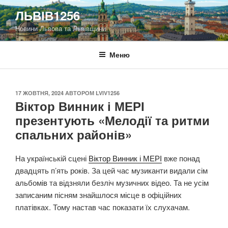
Перейти
ЛЬВІВ1256
до
Новини Львова та Львівщини
вмісту
Меню
ОПУБЛІКОВАНО
17 ЖОВТНЯ, 2024
АВТОРОМ
LVIV1256
Віктор Винник і МЕРІ
презентують «Мелодії та ритми
спальних районів»
На українській сцені
Віктор Винник і МЕРІ
вже понад
двадцять п’ять років. За цей час музиканти видали сім
альбомів та відзняли безліч музичних відео. Та не усім
записаним пісням знайшлося місце в офіційних
платівках. Тому настав час показати їх слухачам.