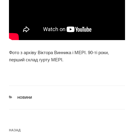
Фото з архіву Віктора Винника і МЕРІ. 90-ті роки,
перший склад гурту МЕРІ.
КАТЕГОРІЇ
НОВИНИ
Навігація
Попередній
НАЗАД
записів