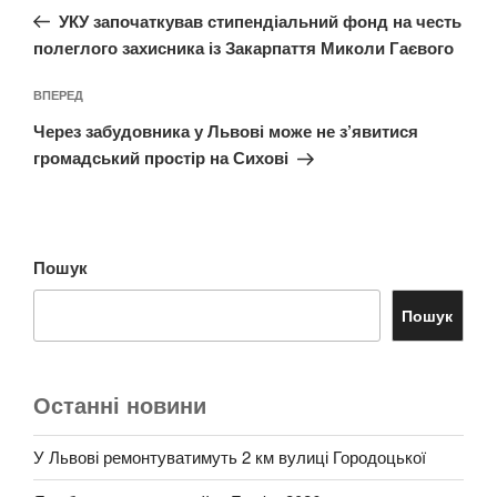
запис:
УКУ започаткував стипендіальний фонд на честь
полеглого захисника із Закарпаття Миколи Гаєвого
Наступний
ВПЕРЕД
запис
Через забудовника у Львові може не з’явитися
громадський простір на Сихові
Пошук
Пошук
Останні новини
У Львові ремонтуватимуть 2 км вулиці Городоцької