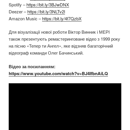
Spotify –
https://bit.ly/3BJwDNX
Deezer –
https://bit.ly/3NLTv2l
Amazon Music –
https://bit.ly/4f7QzbX
Для візуалізації нової роботи Віктор Винник і МЕРІ
також презентують ремастеринговане відео з 1999 року
на пісню «Тепер ти Ангел», яке відзняв багаторічний
відеограф команди Олег Бачинський.
Відео за посиланням:
https://www.youtube.com/watch?v=BJ4IfbnAiLQ