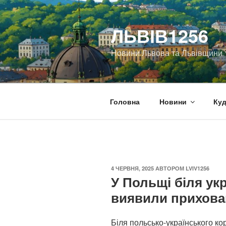
Перейти
до
ЛЬВІВ1256
вмісту
Новини Львова та Львівщини
Головна
Новини
Куд
ОПУБЛІКОВАНО
4 ЧЕРВНЯ, 2025
АВТОРОМ
LVIV1256
У Польщі біля ук
виявили прихован
Біля польсько-українського ко