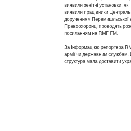
виявили зенітні установки, які
виявили працівники Центрально
дорученням Перемишльської в
Правоохоронці проводять роз
посиланням на RMF FM.
За інформацією репортера RM
армії чи державним службам. 
структура мала доставити украї