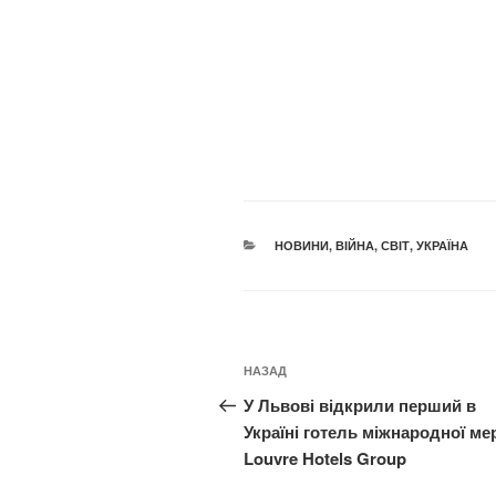
КАТЕГОРІЇ
НОВИНИ
,
ВІЙНА
,
СВІТ
,
УКРАЇНА
Навігація
Попередній
НАЗАД
записів
запис:
У Львові відкрили перший в
Україні готель міжнародної ме
Louvre Hotels Group