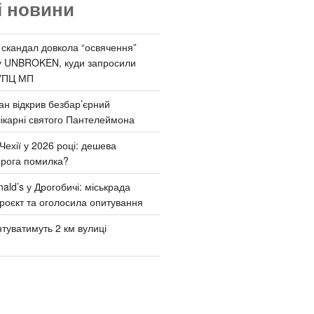
і новини
 скандал довкола “освячення”
у UNBROKEN, куди запросили
УПЦ МП
ан відкрив безбар’єрний
ікарні святого Пантелеймона
Чехії у 2026 році: дешева
орога помилка?
ld’s у Дрогобичі: міськрада
роєкт та оголосила опитування
туватимуть 2 км вулиці