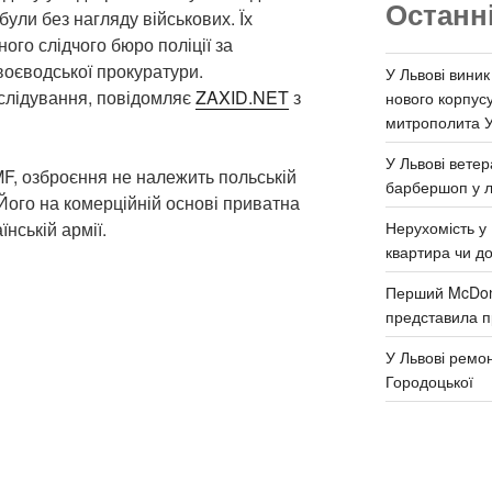
Останн
 були без нагляду військових. Їх
го слідчого бюро поліції за
оєводської прокуратури.
У Львові виник
слідування, повідомляє
ZAXID.NET
з
нового корпус
митрополита 
У Львові ветер
F, озброєння не належить польській
барбершоп у л
Його на комерційній основі приватна
Нерухомість у 
нській армії.
квартира чи д
Перший McDona
представила п
У Львові ремон
Городоцької