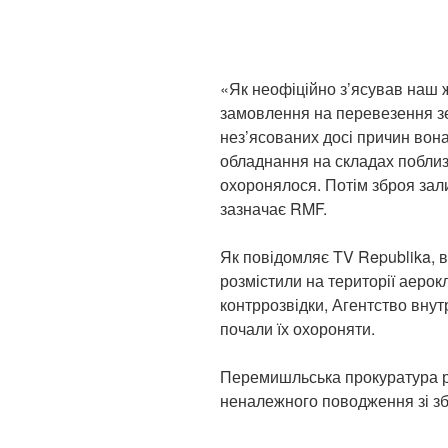
«Як неофіційно з’ясував наш 
замовлення на перевезення зе
нез’ясованих досі причин вона
обладнання на складах поблиз
охоронялося. Потім зброя зал
зазначає RMF.
Як повідомляє TV Republika, в
розмістили на території аерок
контррозвідки, Агентство внут
почали їх охороняти.
Перемишльська прокуратура р
неналежного поводження зі з