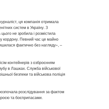
журналіст, ця компанія отримала
нітних систем в Україну. З
 цього не зробила і розмістила
у кордону. Певний час це майно
ишилася фактично без нагляду», –
ісім контейнерів з озброєнням
лубу в Лашках. Служба військової
рішньої безпеки та військова поліція
озпочала розслідування за фактом
броєю та боєприпасами.