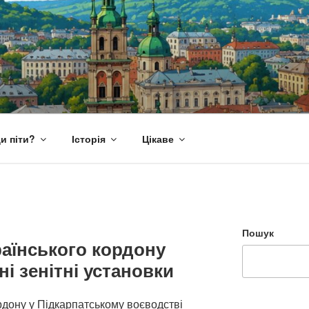
и піти?
Історія
Цікаве
Пошук
раїнського кордону
і зенітні установки
рдону у Підкарпатському воєводстві