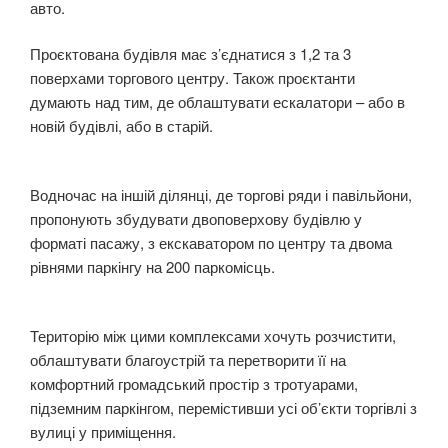
авто.
Проєктована будівля має з’єднатися з 1,2 та 3
поверхами торгового центру. Також проєктанти
думають над тим, де облаштувати ескалатори – або в
новій будівлі, або в старій.
Водночас на іншій ділянці, де торгові ряди і павільйони,
пропонують збудувати двоповерхову будівлю у
форматі пасажу, з екскаватором по центру та двома
рівнями паркінгу на 200 паркомісць.
Територію між цими комплексами хочуть розчистити,
облаштувати благоустрій та перетворити її на
комфортний громадський простір з тротуарами,
підземним паркінгом, перемістивши усі об’єкти торгівлі з
вулиці у приміщення.