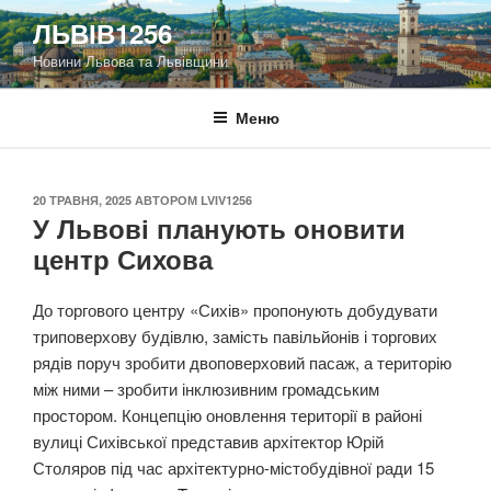
Перейти
ЛЬВІВ1256
до
Новини Львова та Львівщини
вмісту
Меню
ОПУБЛІКОВАНО
20 ТРАВНЯ, 2025
АВТОРОМ
LVIV1256
У Львові планують оновити
центр Сихова
До торгового центру «Сихів» пропонують добудувати
триповерхову будівлю, замість павільйонів і торгових
рядів поруч зробити двоповерховий пасаж, а територію
між ними – зробити інклюзивним громадським
простором. Концепцію оновлення території в районі
вулиці Сихівської представив архітектор Юрій
Столяров під час архітектурно-містобудівної ради 15