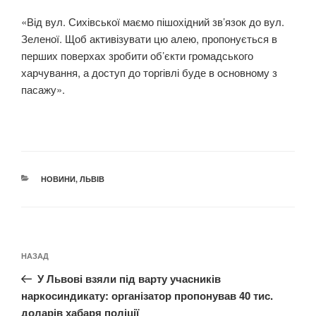
«Від вул. Сихівської маємо пішохідний зв’язок до вул.
Зеленої. Щоб активізувати цю алею, пропонується в
перших поверхах зробити об’єкти громадського
харчування, а доступ до торгівлі буде в основному з
пасажу».
КАТЕГОРІЇ
НОВИНИ
,
ЛЬВІВ
Навігація
Попередній
НАЗАД
записів
запис:
У Львові взяли під варту учасників
наркосиндикату: організатор пропонував 40 тис.
доларів хабаря поліції