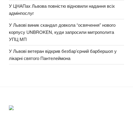
У ЦНАПах Львова повністю відновили надання всіх
адмінпослуг
У Львові виник скандал довкола “освячення” нового
корпусу UNBROKEN, куди запросили митрополита
УПЦ МП
У Львові ветеран відкрив безбар’єрний барбершоп у
лікарні святого Пантелеймона