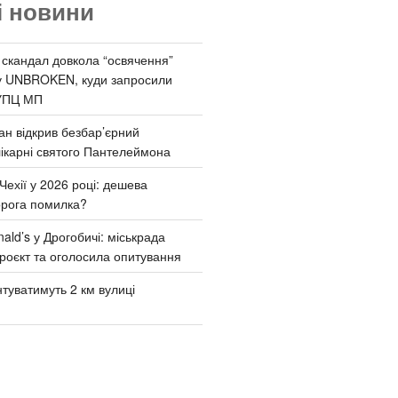
і новини
 скандал довкола “освячення”
у UNBROKEN, куди запросили
УПЦ МП
ан відкрив безбар’єрний
ікарні святого Пантелеймона
Чехії у 2026 році: дешева
орога помилка?
ld’s у Дрогобичі: міськрада
роєкт та оголосила опитування
туватимуть 2 км вулиці