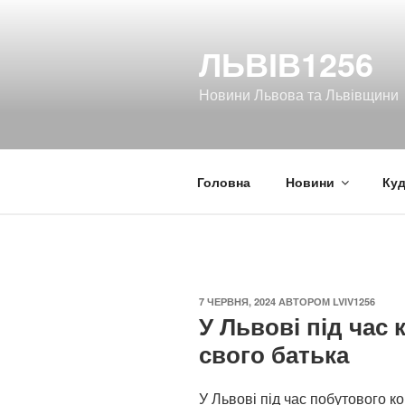
Перейти
до
ЛЬВІВ1256
вмісту
Новини Львова та Львівщини
Головна
Новини
Куд
ОПУБЛІКОВАНО
7 ЧЕРВНЯ, 2024
АВТОРОМ
LVIV1256
У Львові під час 
свого батька
У Львові під час побутового ко