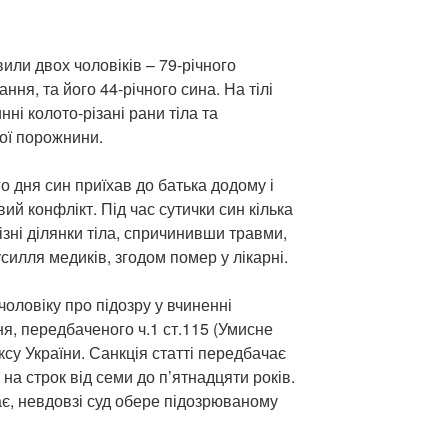
или двох чоловіків – 79-річного
ня, та його 44-річного сина. На тілі
ні колото-різані рани тіла та
ої порожнини.
го дня син приїхав до батька додому і
ий конфлікт. Під час сутички син кілька
ізні ділянки тіла, спричинивши травми,
силля медиків, згодом помер у лікарні.
чоловіку про підозру у вчиненні
, передбаченого ч.1 ст.115 (Умисне
су України. Санкція статті передбачає
на строк від семи до п’ятнадцяти років.
є, невдовзі суд обере підозрюваному