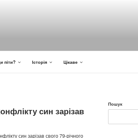
и піти?
Історія
Цікаве
Пошук
конфлікту син зарізав
нфлікту син зарізав свого 79-річного