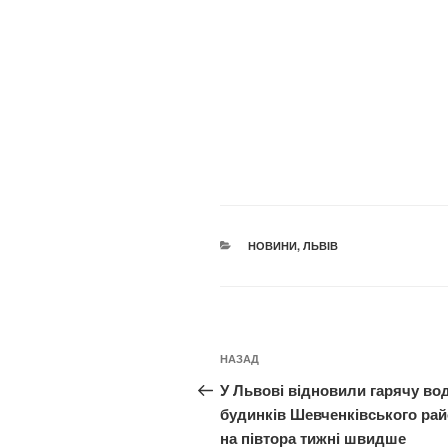
КАТЕГОРІЇ
НОВИНИ
,
ЛЬВІВ
Навігація
Попередній
НАЗАД
записів
запис:
У Львові відновили гарячу во
будинків Шевченківського ра
на півтора тижні швидше