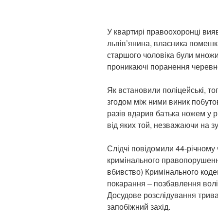
У квартирі правоохоронці вияв
львів’янина, власника помешкан
старшого чоловіка були множин
проникаючі поранення черевн
Як встановили поліцейські, то
згодом між ними виник побутов
разів вдарив батька ножем у р
від яких той, незважаючи на зу
Слідчі повідомили 44-річному 
кримінального правопорушення
вбивство) Кримінального кодек
покарання – позбавлення волі 
Досудове розслідування трива
запобіжний захід.