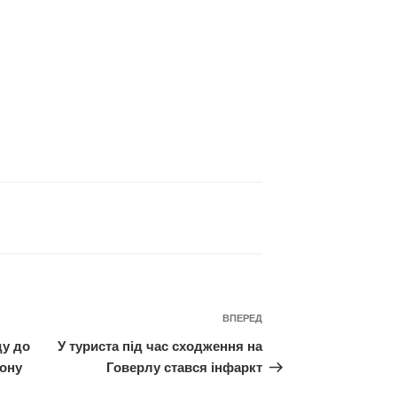
Наступний
ВПЕРЕД
запис
ду до
У туриста під час сходження на
йону
Говерлу стався інфаркт