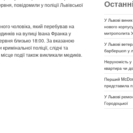
Останн
ервня, повідомили у поліції Львівської
У Львові виник
ого чоловіка, який перебував на
нового корпус
митрополита 
удинків на вулиці Івана Франка у
червня близько 18:00. За вказаною
У Львові ветер
кримінальної поліції, слідчі та
барбершоп у л
 місце події також викликали медиків.
Нерухомість у 
квартира чи д
Перший McDona
представила п
У Львові ремон
Городоцької