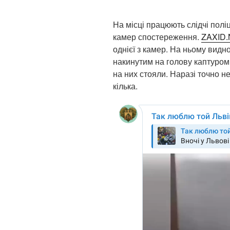
На місці працюють слідчі полі
камер спостереження.
ZAXID
однієї з камер. На ньому видно,
накинутим на голову каптуром 
на них стояли. Наразі точно не
кілька.