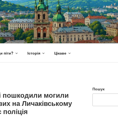
и піти?
Історія
Цікаве
Пошук
мі пошкодили могили
вих на Личаківському
є поліція