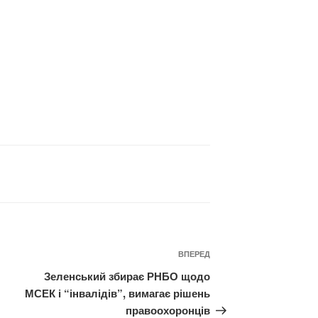
Наступний
ВПЕРЕД
запис
Зеленський збирає РНБО щодо
МСЕК і “інвалідів”, вимагає рішень
правоохоронців