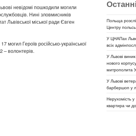
Останн
Львові невідомі пошкодили могили
ослужбовців. Нині зловмисників
Польща розслі
тат Львівської міської ради Євген
Центру польськ
У ЦНАПах Льво
17 могил Героїв російсько-української
всіх адмінпосл
 2 – волонтерів.
У Львові виник
нового корпус
митрополита 
У Львові ветер
барбершоп у л
Нерухомість у 
квартира чи д