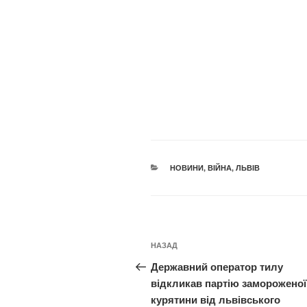
КАТЕГОРІЇ
НОВИНИ
,
ВІЙНА
,
ЛЬВІВ
Навігація
Попередній
НАЗАД
записів
запис:
Державний оператор тилу
відкликав партію замороженої
курятини від львівського