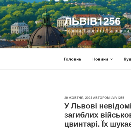
Перейти
до
ЛЬВІВ1256
вмісту
Новини Львова та Львівщини
Головна
Новини
Куд
ОПУБЛІКОВАНО
20 ЖОВТНЯ, 2024
АВТОРОМ
LVIV1256
У Львові невідо
загиблих військо
цвинтарі. Їх шука