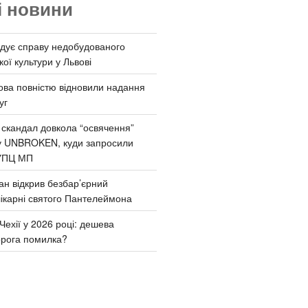
і новини
дує справу недобудованого
ої культури у Львові
ва повністю відновили надання
уг
 скандал довкола “освячення”
у UNBROKEN, куди запросили
УПЦ МП
ан відкрив безбар’єрний
ікарні святого Пантелеймона
Чехії у 2026 році: дешева
орога помилка?