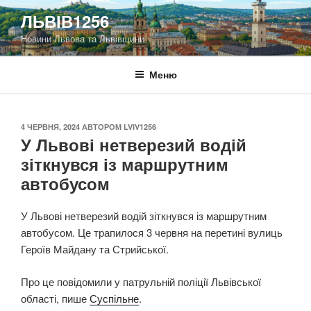
Перейти
ЛЬВІВ1256
до
Новини Львова та Львівщини
вмісту
Меню
ОПУБЛІКОВАНО
4 ЧЕРВНЯ, 2024
АВТОРОМ
LVIV1256
У Львові нетверезий водій
зіткнувся із маршрутним
автобусом
У Львові нетверезий водій зіткнувся із маршрутним
автобусом. Це трапилося 3 червня на перетині вулиць
Героїв Майдану та Стрийської.
Про це повідомили у патрульній поліції Львівської
області, пише
Суспільне
.