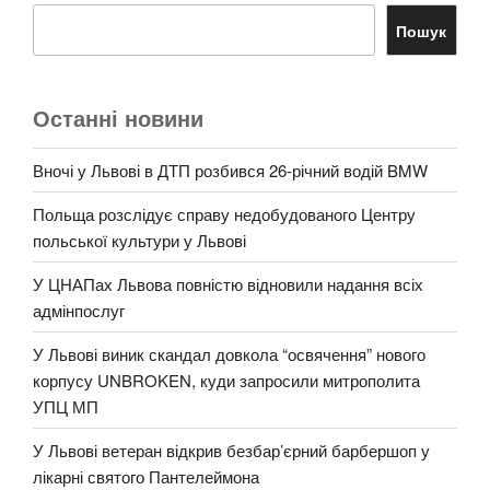
Пошук
Останні новини
Вночі у Львові в ДТП розбився 26-річний водій BMW
Польща розслідує справу недобудованого Центру
польської культури у Львові
У ЦНАПах Львова повністю відновили надання всіх
адмінпослуг
У Львові виник скандал довкола “освячення” нового
корпусу UNBROKEN, куди запросили митрополита
УПЦ МП
У Львові ветеран відкрив безбар’єрний барбершоп у
лікарні святого Пантелеймона