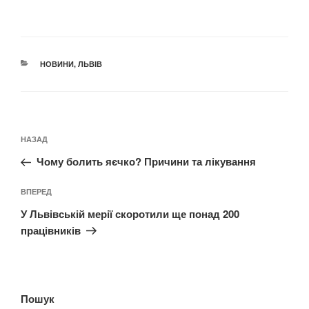
КАТЕГОРІЇ
НОВИНИ
,
ЛЬВІВ
Навігація
Попередній
НАЗАД
записів
запис:
Чому болить яєчко? Причини та лікування
Наступний
ВПЕРЕД
запис
У Львівській мерії скоротили ще понад 200
працівників
Пошук