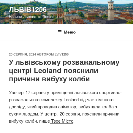
Перейти
ЛЬВІВ1256
до
Новини Львова та Львівщини
вмісту
Меню
ОПУБЛІКОВАНО
20 СЕРПНЯ, 2024
АВТОРОМ
LVIV1256
У львівському розважальному
центрі Leoland пояснили
причини вибуху колби
Увечері 17 серпня у приміщенні львівського спортивно-
розважального комплексу Leoland під час хімічного
досліду, який проводив аніматор, вибухнула колба з
сухим льодом. У центрі, 20 серпня, пояснили причини
вибуху колби, пише
Твоє Місто
.