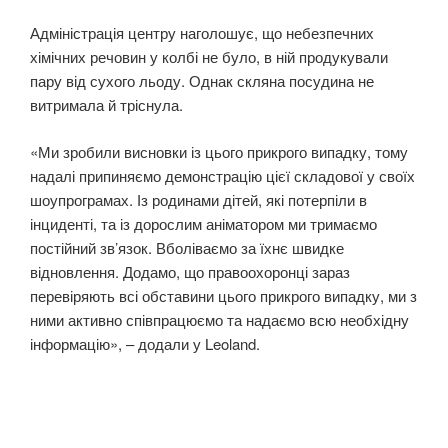
Адміністрація центру наголошує, що небезпечних
хімічних речовин у колбі не було, в ній продукували
пару від сухого льоду. Однак скляна посудина не
витримала й тріснула.
«Ми зробили висновки із цього прикрого випадку, тому
надалі припиняємо демонстрацію цієї складової у своїх
шоупрограмах. Із родинами дітей, які потерпіли в
інциденті, та із дорослим аніматором ми тримаємо
постійний зв’язок. Вболіваємо за їхнє швидке
відновлення. Додамо, що правоохоронці зараз
перевіряють всі обставини цього прикрого випадку, ми з
ними активно співпрацюємо та надаємо всю необхідну
інформацію», – додали у Leoland.