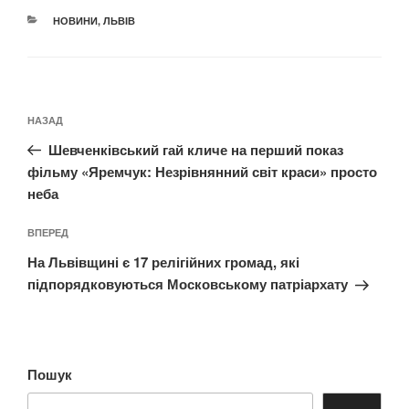
КАТЕГОРІЇ
НОВИНИ
,
ЛЬВІВ
Навігація
Попередній
НАЗАД
записів
запис:
Шевченківський гай кличе на перший показ
фільму «Яремчук: Незрівнянний світ краси» просто
неба
Наступний
ВПЕРЕД
запис
На Львівщині є 17 релігійних громад, які
підпорядковуються Московському патріархату
Пошук