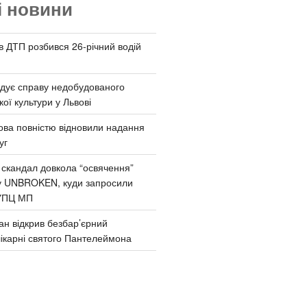
і новини
 в ДТП розбився 26-річний водій
дує справу недобудованого
ої культури у Львові
ва повністю відновили надання
уг
 скандал довкола “освячення”
у UNBROKEN, куди запросили
УПЦ МП
ан відкрив безбар’єрний
ікарні святого Пантелеймона