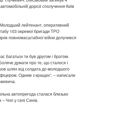
 автомобільній дорозі сполучення Київ
 Молодший лейтенант, оперативний
табу 103 окремої бригади ТРО
днів повномасштабної війни долучився
ас багатьох ти був другом і братом.
Боляче думати про те, що сталося і
шов шлях від солдата до молодшого
офіцером. Одним з кращих”, – написали
чкевича.
тельна автопригода сталася близько
 – Чоп у селі Синів.