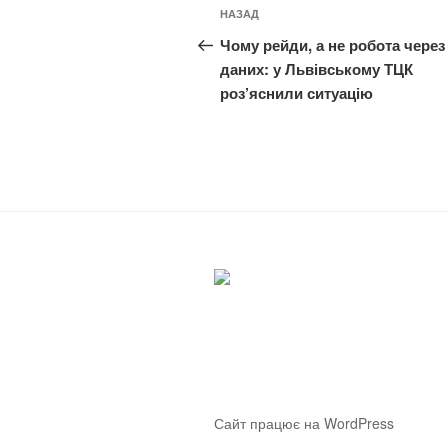
Навігація
Попередній
НАЗАД
записів
запис:
Чому рейди, а не робота через
даних: у Львівському ТЦК
роз’яснили ситуацію
Сайт працює на WordPress