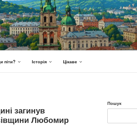
и піти?
Історія
Цікаве
Пошук
ині загинув
ьвівщини Любомир