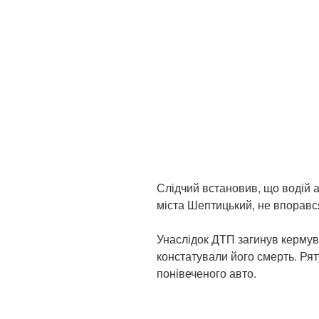
Слідчий встановив, що водій 
міста Шептицький, не впорався
Унаслідок ДТП загинув кермув
констатували його смерть. Рят
понівеченого авто.