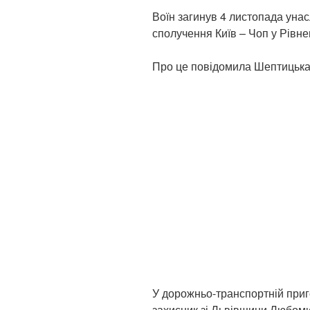
Воїн загинув 4 листопада унас
сполучення Київ – Чоп у Рівне
Про це повідомила Шептицька 
У дорожньо-транспортній приг
захисник зі Львівщини Любоми