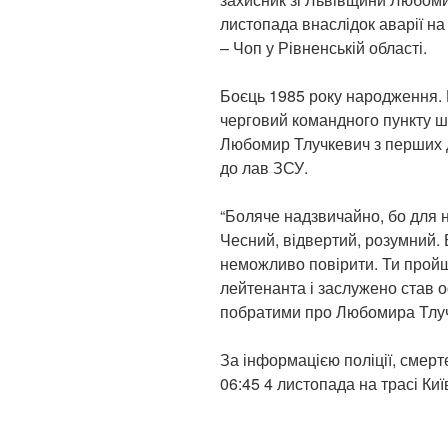
листопада внаслідок аварії на
– Чоп у Рівненській області.
Боєць 1985 року народження.
черговий командного пункту ш
Любомир Тлучкевич з перших 
до лав ЗСУ.
“Боляче надзвичайно, бо для н
Чесний, відвертий, розумний. 
неможливо повірити. Ти прой
лейтенанта і заслужено став 
побратими про Любомира Тлу
За інформацією поліції, смер
06:45 4 листопада на трасі Київ