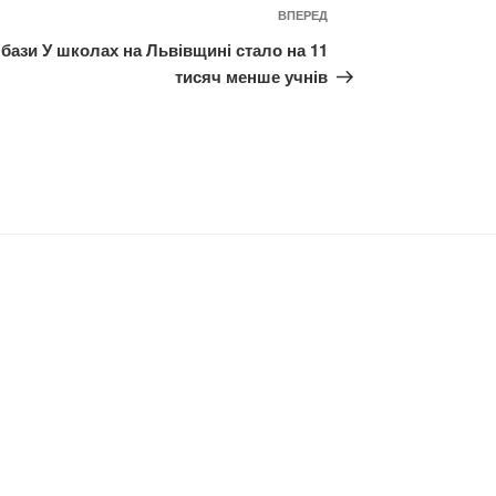
Наступний
ВПЕРЕД
запис
 бази
У школах на Львівщині стало на 11
тисяч менше учнів