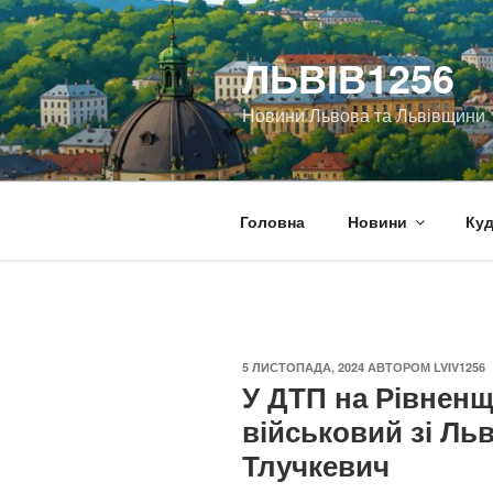
Перейти
до
ЛЬВІВ1256
вмісту
Новини Львова та Львівщини
Головна
Новини
Куд
ОПУБЛІКОВАНО
5 ЛИСТОПАДА, 2024
АВТОРОМ
LVIV1256
У ДТП на Рівненщ
військовий зі Л
Тлучкевич