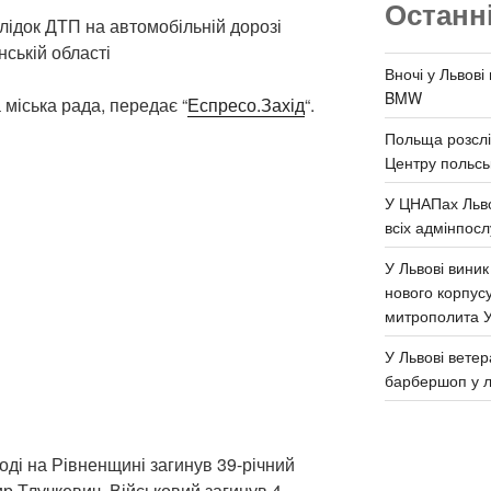
Останн
лідок ДТП на автомобільній дорозі
нській області
Вночі у Львові
BMW
міська рада, передає “
Еспресо.Захід
“.
Польща розслі
Центру польськ
У ЦНАПах Льво
всіх адмінпосл
У Львові виник
нового корпус
митрополита 
У Львові ветер
барбершоп у л
оді на Рівненщині загинув 39-річний
р Тлучкевич. Військовий загинув 4