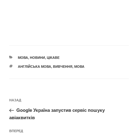
КАТЕГОРІЇ
МОВА
,
НОВИНИ
,
ЦІКАВЕ
ПОЗНАЧКИ
АНГЛІЙСЬКА МОВА
,
ВИВЧЕННЯ
,
МОВА
Навігація
Попередній
НАЗАД
записів
запис:
Google Україна запустив сервіс пошуку
авіаквитків
Наступний
ВПЕРЕД