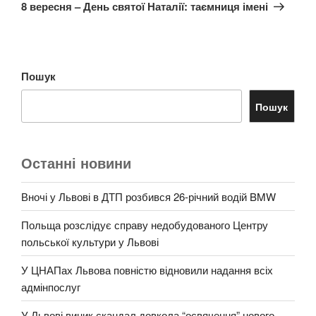
запис
8 вересня – День святої Наталії: таємниця імені
Пошук
Пошук
Останні новини
Вночі у Львові в ДТП розбився 26-річний водій BMW
Польща розслідує справу недобудованого Центру
польської культури у Львові
У ЦНАПах Львова повністю відновили надання всіх
адмінпослуг
У Львові виник скандал довкола “освячення” нового