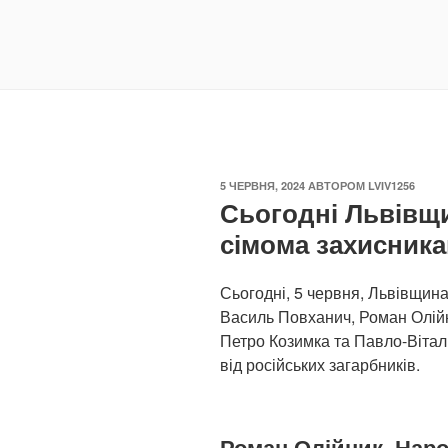
ОПУБЛІКОВАНО
5 ЧЕРВНЯ, 2024
АВТОРОМ
LVIV1256
Сьогодні Львівщ
сімома захисник
Сьогодні, 5 червня, Львівщин
Василь Повханич, Роман Олійн
Петро Козимка та Павло-Вітал
від російських загарбників.
Роман Олійник. Наро