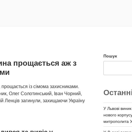
Пошук
ина прощається аж з
ами
а прощається із сімома захисниками.
Останн
ик, Олег Солотинський, Іван Чорний,
ій Ленців загинули, захищаючи Україну
У Львові виник
нового корпус
митрополита 
дився та виріс у
У Львові ветер