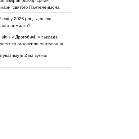
ікарні святого Пантелеймона
Чехії у 2026 році: дешева
орога помилка?
ld’s у Дрогобичі: міськрада
роєкт та оголосила опитування
туватимуть 2 км вулиці