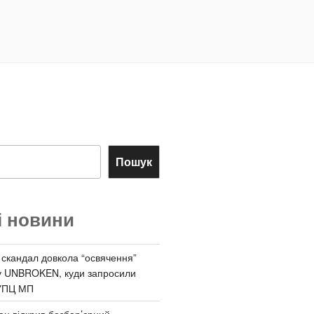
Пошук
і новини
 скандал довкола “освячення”
у UNBROKEN, куди запросили
УПЦ МП
ан відкрив безбар’єрний