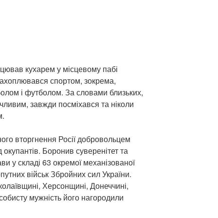
цював кухарем у місцевому пабі
 захоплювався спортом, зокрема,
болом і футболом. За словами близьких,
чливим, завжди посміхався та ніколи
м.
ого вторгнення Росії добровольцем
д окупантів. Боронив суверенітет та
ави у складі 63 окремої механізованої
путних військ Збройних сил України.
колаївщині, Херсонщині, Донеччині,
особисту мужність його нагородили