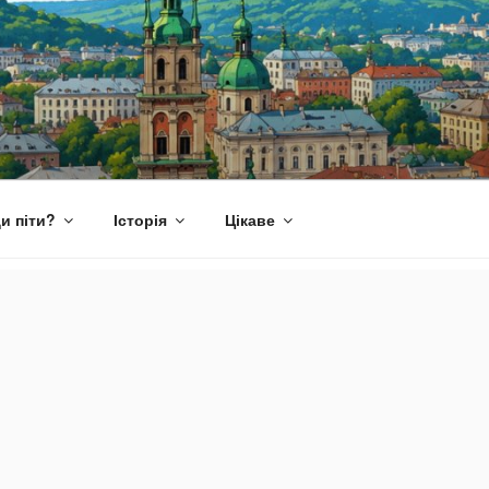
и піти?
Історія
Цікаве