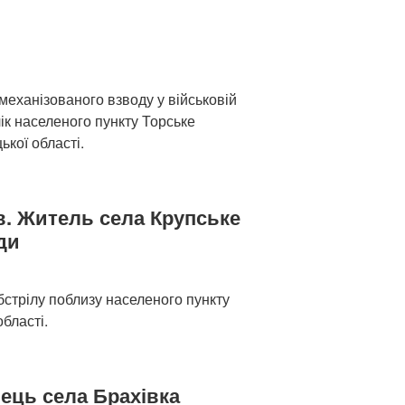
механізованого взводу у військовій
ік населеного пункту Торське
кої області.
в. Житель села Крупське
ди
бстрілу поблизу населеного пункту
бласті.
ець села Брахівка