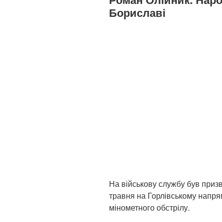
Бориславі
На військову службу був призв
травня на Горлівському напрям
мінометного обстрілу.