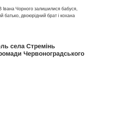
 В Івана Чорного залишилися бабуся,
й батько, двоюрідний брат і кохана
ель села Стремінь
громади Червоноградського