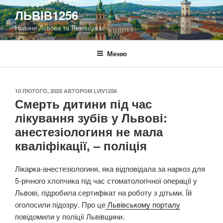
Перейти
ЛЬВІВ1256
до
Новини Львова та Львівщини
вмісту
Меню
ОПУБЛІКОВАНО
10 ЛЮТОГО, 2025
АВТОРОМ
LVIV1256
Смерть дитини під час
лікування зубів у Львові:
анестезіологиня не мала
кваліфікації, – поліція
Лікарка-анестезіологиня, яка відповідала за наркоз для
5-річного хлопчика під час стоматологічної операції у
Львові, підробила сертифікат на роботу з дітьми. Їй
оголосили підозру. Про це
Львівському порталу
повідомили у поліції Львівщини.