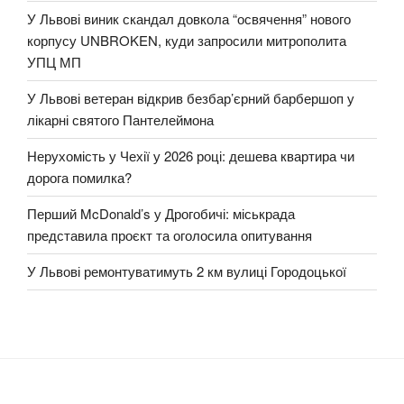
У Львові виник скандал довкола “освячення” нового
корпусу UNBROKEN, куди запросили митрополита
УПЦ МП
У Львові ветеран відкрив безбар’єрний барбершоп у
лікарні святого Пантелеймона
Нерухомість у Чехії у 2026 році: дешева квартира чи
дорога помилка?
Перший McDonald’s у Дрогобичі: міськрада
представила проєкт та оголосила опитування
У Львові ремонтуватимуть 2 км вулиці Городоцької