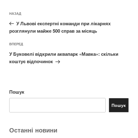
Навігація
Попередній
НАЗАД
записів
запис:
У Львові експертні команди при лікарнях
розглянули майже 500 справ за місяць
Наступний
ВПЕРЕД
запис
У Буковелі відкрили аквапарк «Мавка»: скільки
коштує відпочинок
Пошук
Пошук
Останні новини