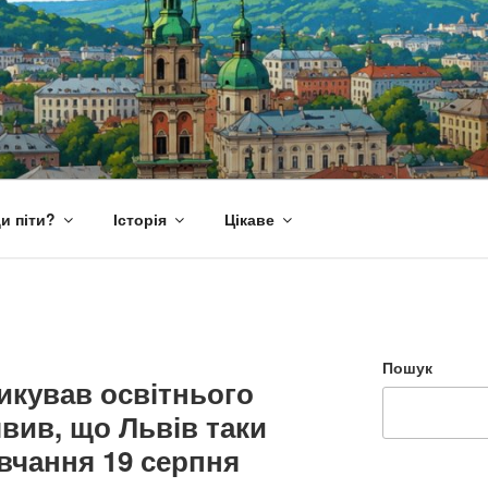
и піти?
Історія
Цікаве
Пошук
икував освітнього
вив, що Львів таки
вчання 19 серпня