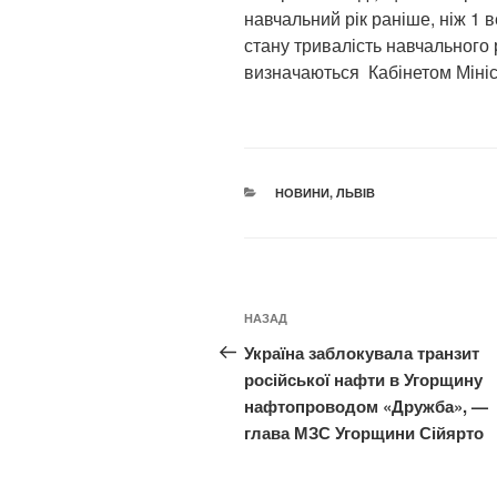
навчальний рік раніше, ніж 1 в
стану тривалість навчального 
визначаються Кабінетом Мініс
КАТЕГОРІЇ
НОВИНИ
,
ЛЬВІВ
Навігація
Попередній
НАЗАД
записів
запис:
Україна заблокувала транзит
російської нафти в Угорщину
нафтопроводом «Дружба», —
глава МЗС Угорщини Сійярто