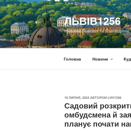
Перейти
до
ЛЬВІВ1256
вмісту
Новини Львова та Львівщини
Головна
Новини
Куд
ОПУБЛІКОВАНО
18 ЛИПНЯ, 2024
АВТОРОМ
LVIV1256
Садовий розкрит
омбудсмена й зая
планує почати на