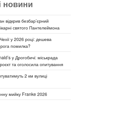
і новини
ан відкрив безбар’єрний
ікарні святого Пантелеймона
Чехії у 2026 році: дешева
орога помилка?
ld’s у Дрогобичі: міськрада
роєкт та оголосила опитування
туватимуть 2 км вулиці
онну мийку Franke 2026