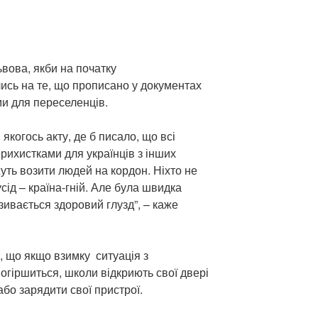
вова, якби на початку
сь на те, що прописано у документах
ми для переселенців.
 якогось акту, де б писало, що всі
рихистками для українців з інших
жуть возити людей на кордон. Ніхто не
сід – країна-гній. Але була швидка
азивається здоровий глузд”, – каже
, що якщо взимку ситуація з
огіршиться, школи відкриють свої двері
 або зарядити свої пристрої.