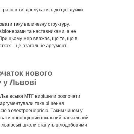
тра освіти дослухатись до цієї думки.
вати таку величезну структуру.
ізіонерами та наставниками, а не
 При цьому мер вважає, що те, що в
устках – це взагалі не аргумент.
очаток нового
 у Львові
в Львівської МТГ вирішили розпочати
 аргументували таке рішення
єю з електроенергією. Таким чином у
тувати повноцінний шкільний навчальний
сі львівські школи стануть цілодобовими