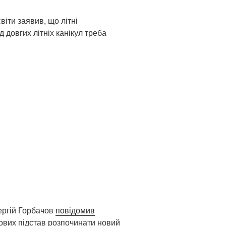
віти заявив, що літні
д довгих літніх канікул треба
ергій Горбачов
повідомив
вових підстав розпочинати новий