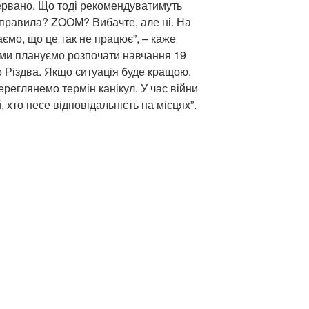
ервано. Що тоді рекомендуватимуть
а правила? ZOOM? Вибачте, але ні. На
аємо, що це так не працює”, – каже
 ми плануємо розпочати навчання 19
 Різдва. Якщо ситуація буде кращою,
ереглянемо термін канікул. У час війни
 хто несе відповідальність на місцях”.