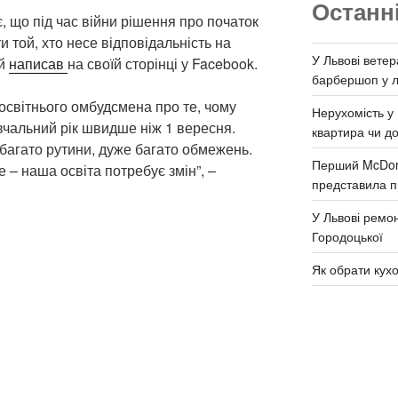
Останн
, що під час війни рішення про початок
 той, хто несе відповідальність на
У Львові ветер
ий
написав
на своїй сторінці у Facebook.
барбершоп у л
освітнього омбудсмена про те, чому
Нерухомість у 
чальний рік швидше ніж 1 вересня.
квартира чи д
 багато рутини, дуже багато обмежень.
Перший McDona
 – наша освіта потребує змін”, –
представила п
У Львові ремон
Городоцької
Як обрати кух