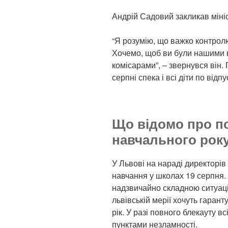
Андрій Садовий закликав мініс
“Я розумію, що важко контролю
Хочемо, щоб ви були нашими в
комісарами”, – звернувся він.
серпні спека і всі діти по відп
Що відомо про п
навчального року
У Львові на нараді директорі
навчання у школах 19 серпня.
надзвичайно складною ситуаці
львівській мерії хочуть гаран
рік. У разі повного блекауту в
пунктами незламності.