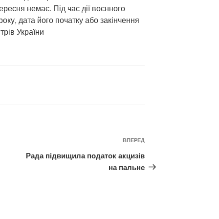
ересня немає. Під час дії воєнного
року, дата його початку або закінчення
трів України
Наступний
ВПЕРЕД
запис
Рада підвищила податок акцизів
на пальне