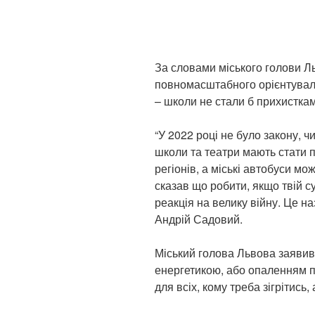
За словами міського голови Ль
повномасштабного орієнтували
– школи не стали б прихистка
“У 2022 році не було закону, чи
школи та театри мають стати п
регіонів, а міські автобуси мо
сказав що робити, якщо твій су
реакція на велику війну. Це н
Андрій Садовий.
Міський голова Львова заявив
енергетикою, або опаленням п
для всіх, кому треба зігрітись,