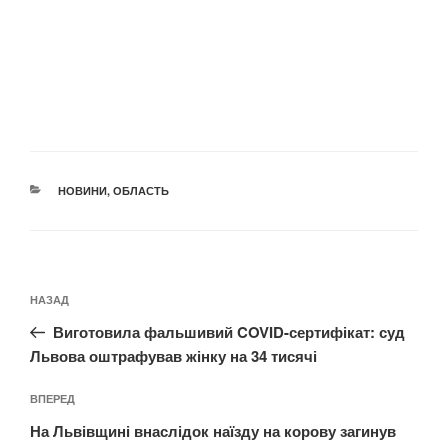
КАТЕГОРІЇ
НОВИНИ
,
ОБЛАСТЬ
Навігація
Попередній
НАЗАД
записів
запис:
Виготовила фальшивий COVID-сертифікат: суд
Львова оштрафував жінку на 34 тисячі
Наступний
ВПЕРЕД
запис
На Львівщині внаслідок наїзду на корову загинув