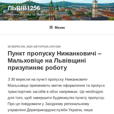
Перейти
ЛЬВІВ1256
до
Новини Львова та Львівщини
вмісту
Меню
ОПУБЛІКОВАНО
30 ВЕРЕСНЯ, 2024
АВТОРОМ
LVIV1256
Пункт пропуску Нижанковичі –
Мальховіце на Львівщині
призупиняє роботу
З 30 вересня на пункті пропуску Нижанковичі-
Мальховіце припиняють митне оформлення та пропуск
транспортних засобів в обох напрямках. Це необхідно
для того, щоб завершити будівництво пункту пропуску.
Про це повідомили у Західному регіональному
управлінні Держприкордонслужби України, пише