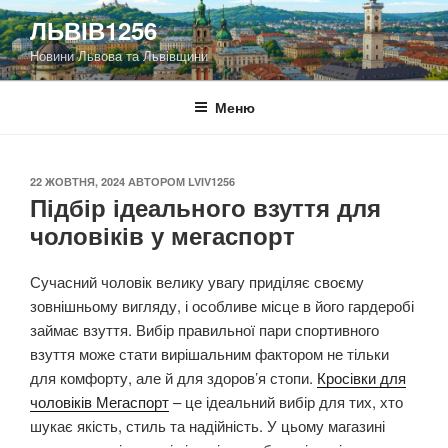
Перейти
ЛЬВІВ1256
до
Новини Львова та Львівщини
вмісту
Меню
ОПУБЛІКОВАНО
22 ЖОВТНЯ, 2024
АВТОРОМ
LVIV1256
Підбір ідеального взуття для
чоловіків у мегаспорт
Сучасний чоловік велику увагу приділяє своєму
зовнішньому вигляду, і особливе місце в його гардеробі
займає взуття. Вибір правильної пари спортивного
взуття може стати вирішальним фактором не тільки
для комфорту, але й для здоров’я стопи.
Кросівки для
чоловіків Мегаспорт
– це ідеальний вибір для тих, хто
шукає якість, стиль та надійність. У цьому магазині