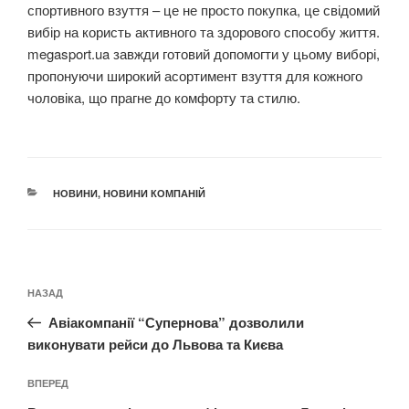
спортивного взуття – це не просто покупка, це свідомий
вибір на користь активного та здорового способу життя.
megasport.ua завжди готовий допомогти у цьому виборі,
пропонуючи широкий асортимент взуття для кожного
чоловіка, що прагне до комфорту та стилю.
КАТЕГОРІЇ
НОВИНИ
,
НОВИНИ КОМПАНІЙ
Навігація
Попередній
НАЗАД
записів
запис:
Авіакомпанії “Супернова” дозволили
виконувати рейси до Львова та Києва
Наступний
ВПЕРЕД
запис