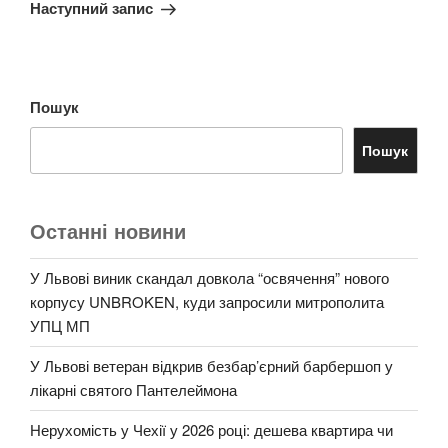
запис
Наступний запис
Пошук
Пошук
Останні новини
У Львові виник скандал довкола “освячення” нового
корпусу UNBROKEN, куди запросили митрополита
УПЦ МП
У Львові ветеран відкрив безбар’єрний барбершоп у
лікарні святого Пантелеймона
Нерухомість у Чехії у 2026 році: дешева квартира чи