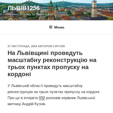
Перейти
ЛЬВІВ1256
до
Новини Львова та Львівщини
вмісту
Меню
ОПУБЛІКОВАНО
27 ЛИСТОПАДА, 2024
АВТОРОМ
LVIV1256
На Львівщині проведуть
масштабну реконструкцію на
трьох пунктах пропуску на
кордоні
У Львівській області проведуть масштабну
реконструкцію на трьох пунктах пропуску на кордоні.
Про це в інтервʼю
032
розповів керівник Львівської
митниці Андрій Кузнік.