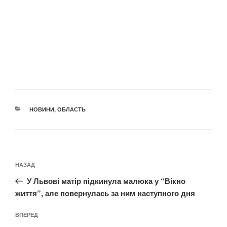
КАТЕГОРІЇ
НОВИНИ
,
ОБЛАСТЬ
Навігація
Попередній
НАЗАД
записів
запис:
У Львові матір підкинула малюка у “Вікно
життя”, але повернулась за ним наступного дня
Наступний
ВПЕРЕД