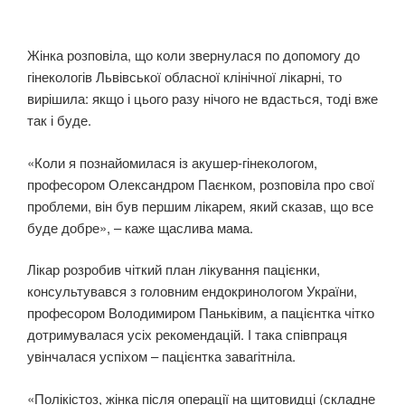
Жінка розповіла, що коли звернулася по допомогу до
гінекологів Львівської обласної клінічної лікарні, то
вирішила: якщо і цього разу нічого не вдасться, тоді вже
так і буде.
«Коли я познайомилася із акушер-гінекологом,
професором Олександром Паєнком, розповіла про свої
проблеми, він був першим лікарем, який сказав, що все
буде добре», – каже щаслива мама.
Лікар розробив чіткий план лікування пацієнки,
консультувався з головним ендокринологом України,
професором Володимиром Паньківим, а пацієнтка чітко
дотримувалася усіх рекомендацій. І така співпраця
увінчалася успіхом – пацієнтка завагітніла.
«Полікістоз, жінка після операції на щитовидці (складне