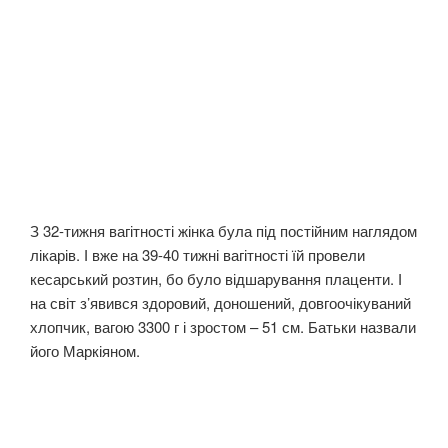
З 32-тижня вагітності жінка була під постійним наглядом
лікарів. І вже на 39-40 тижні вагітності їй провели
кесарський розтин, бо було відшарування плаценти. І
на світ з’явився здоровий, доношений, довгоочікуваний
хлопчик, вагою 3300 г і зростом – 51 см. Батьки назвали
його Маркіяном.