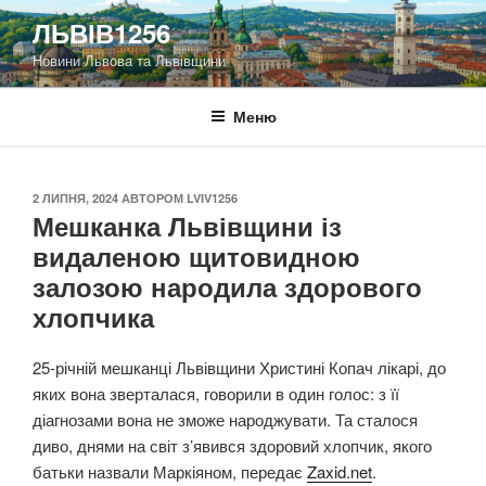
Перейти
ЛЬВІВ1256
до
Новини Львова та Львівщини
вмісту
Меню
ОПУБЛІКОВАНО
2 ЛИПНЯ, 2024
АВТОРОМ
LVIV1256
Мешканка Львівщини із
видаленою щитовидною
залозою народила здорового
хлопчика
25-річній мешканці Львівщини Христині Копач лікарі, до
яких вона зверталася, говорили в один голос: з її
діагнозами вона не зможе народжувати. Та сталося
диво, днями на світ з’явився здоровий хлопчик, якого
батьки назвали Маркіяном, передає
Zaxid.net
.