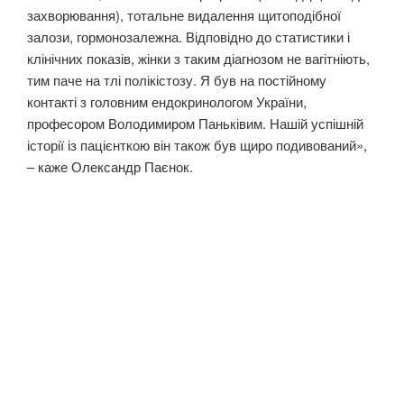
захворювання), тотальне видалення щитоподібної
залози, гормонозалежна. Відповідно до статистики і
клінічних показів, жінки з таким діагнозом не вагітніють,
тим паче на тлі полікістозу. Я був на постійному
контакті з головним ендокринологом України,
професором Володимиром Паньківим. Нашій успішній
історії із пацієнткою він також був щиро подивований»,
– каже Олександр Паєнок.