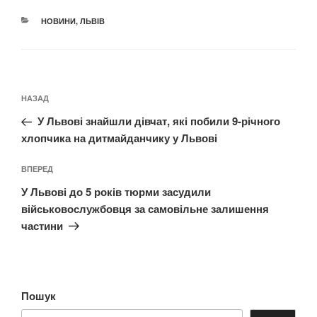
КАТЕГОРІЇ
НОВИНИ
,
ЛЬВІВ
Навігація
Попередній
НАЗАД
записів
запис:
У Львові знайшли дівчат, які побили 9-річного
хлопчика на дитмайданчику у Львові
Наступний
ВПЕРЕД
запис
У Львові до 5 років тюрми засудили
військовослужбовця за самовільне залишення
частини
Пошук