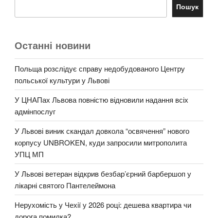
Пошук
Останні новини
Польща розслідує справу недобудованого Центру
польської культури у Львові
У ЦНАПах Львова повністю відновили надання всіх
адмінпослуг
У Львові виник скандал довкола “освячення” нового
корпусу UNBROKEN, куди запросили митрополита
УПЦ МП
У Львові ветеран відкрив безбар’єрний барбершоп у
лікарні святого Пантелеймона
Нерухомість у Чехії у 2026 році: дешева квартира чи
дорога помилка?