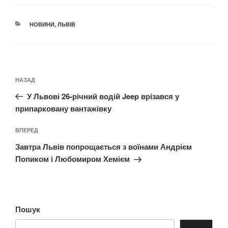
КАТЕГОРІЇ
НОВИНИ
,
ЛЬВІВ
Навігація
Попередній
НАЗАД
записів
запис:
У Львові 26-річний водій Jeep врізався у
припарковану вантажівку
Наступний
ВПЕРЕД
запис
Завтра Львів попрощається з воїнами Андрієм
Попиком і Любомиром Хемієм
Пошук