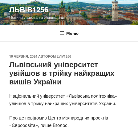
Перейти
ЛЬВІВ1256
до
Новини Львова та Львівщини
вмісту
Меню
ОПУБЛІКОВАНО
19 ЧЕРВНЯ, 2024
АВТОРОМ
LVIV1256
Львівський університет
увійшов в трійку найкращих
вишів України
Національний університет «Львівська політехніка»
увійшов в трійку найкращих університетів України.
Про це повідомив Центр міжнародних проєктів
«Євроосвіта», пише
Вголос
.