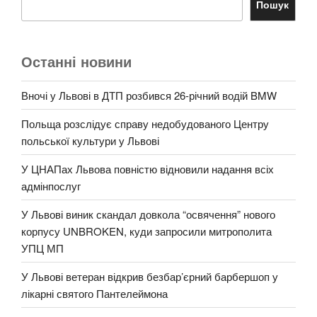
Пошук
Останні новини
Вночі у Львові в ДТП розбився 26-річний водій BMW
Польща розслідує справу недобудованого Центру
польської культури у Львові
У ЦНАПах Львова повністю відновили надання всіх
адмінпослуг
У Львові виник скандал довкола “освячення” нового
корпусу UNBROKEN, куди запросили митрополита
УПЦ МП
У Львові ветеран відкрив безбар’єрний барбершоп у
лікарні святого Пантелеймона