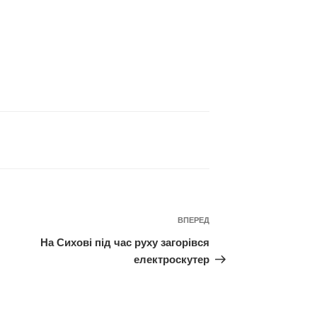
Наступний
ВПЕРЕД
запис
На Сихові під час руху загорівся
електроскутер