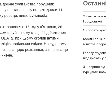
Останн
а дрібне хуліганство порушник
ся у постанові, яку оприлюднили 11
у реєстрі, пише
Lviv.media
.
У Львові ремон
Городоцької
к трапився о 16 год у п’ятницю, 26
Як обрати кух
сом в публічному місці. “Під балконом
СОБА_2, при цьому оголив інтимні
Кабмін призна
поліцію повідомив свідок. На судовому
міністра обор
 визнав, щиро розкаявся, зазначив, що
Голову студент
чинене.
підозрюють у 
З 1 серпня ві
курсувати нов