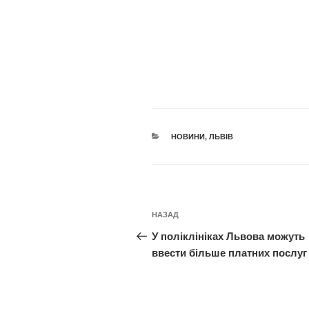
КАТЕГОРІЇ
НОВИНИ
,
ЛЬВІВ
Навігація
Попередній
НАЗАД
записів
запис:
У поліклініках Львова можуть
ввести більше платних послуг