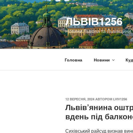
Перейти
до
ЛЬВІВ1256
вмісту
Новини Львова та Львівщини
Головна
Новини
Куд
ОПУБЛІКОВАНО
12 ВЕРЕСНЯ, 2024
АВТОРОМ
LVIV1256
Львів’янина оштр
вдень під балко
Сихівський райсуд визнав вин