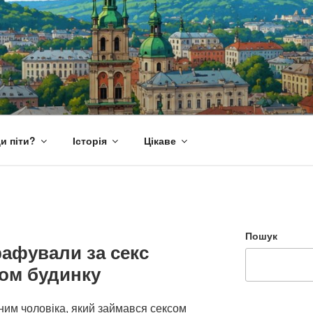
и піти?
Історія
Цікаве
Пошук
афували за секс
ном будинку
ним чоловіка, який займався сексом