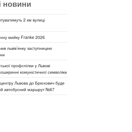
і новини
туватимуть 2 км вулиці
онну мийку Franke 2026
чив львів’янку заступницею
они
ської профспілки у Львові
поширенні комуністичної символіки
д центру Львова до Брюхович буде
ий автобусний маршрут №67