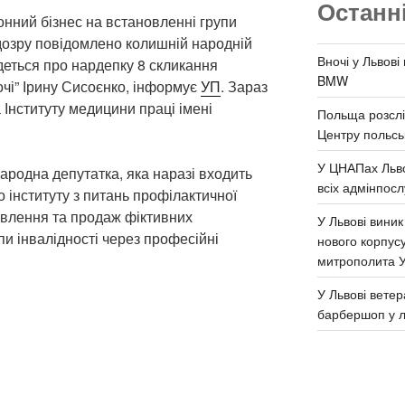
Останн
нний бізнес на встановленні групи
ідозру повідомлено колишній народній
Вночі у Львові
Йдеться про нардепку 8 скликання
BMW
чі” Ірину Сисоєнко, інформує
УП
. Зараз
Інституту медицини праці імені
Польща розслі
Центру польськ
У ЦНАПах Льво
ародна депутатка, яка наразі входить
всіх адмінпосл
о інституту з питань профілактичної
овлення та продаж фіктивних
У Львові виник
и інвалідності через професійні
нового корпус
митрополита 
У Львові ветер
барбершоп у л