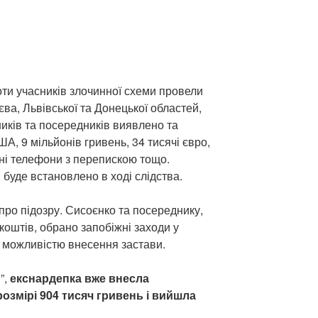
ти учасників злочинної схеми провели
єва, Львівської та Донецької областей,
ників та посередників виявлено та
А, 9 мільйонів гривень, 34 тисячі євро,
ні телефони з перепискою тощо.
буде встановлено в ході слідства.
про підозру. Сисоєнко та посереднику,
коштів, обрано запобіжні заходи у
з можливістю внесення застави.
”,
екснардепка вже внесла
озмірі 904 тисяч гривень і вийшла