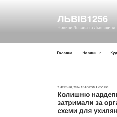
Перейти
до
ЛЬВІВ1256
вмісту
Новини Львова та Львівщини
Головна
Новини
Куд
ОПУБЛІКОВАНО
7 ЧЕРВНЯ, 2024
АВТОРОМ
LVIV1256
Колишню нардепк
затримали за орг
схеми для ухилян