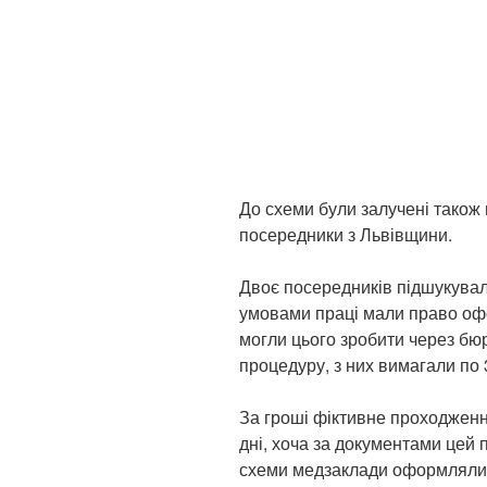
До схеми були залучені також 
посередники з Львівщини.
Двоє посередників підшукували
умовами праці мали право офо
могли цього зробити через бюр
процедуру, з них вимагали по 
За гроші фіктивне проходжен
дні, хоча за документами цей 
схеми медзаклади оформляли 