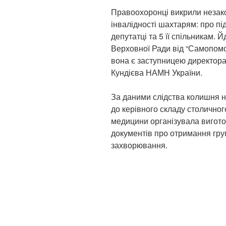
Правоохоронці викрили незако
інвалідності шахтарям: про п
депутатці та 5 її спільникам. 
Верховної Ради від “Самопомо
вона є заступницею директора 
Кундієва НАМН України.
За даними слідства колишня н
до керівного складу столичног
медицини організувала вигот
документів про отримання груп
захворювання.