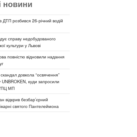
і новини
 в ДТП розбився 26-річний водій
дує справу недобудованого
ої культури у Львові
ва повністю відновили надання
уг
 скандал довкола “освячення”
у UNBROKEN, куди запросили
УПЦ МП
ан відкрив безбар’єрний
ікарні святого Пантелеймона