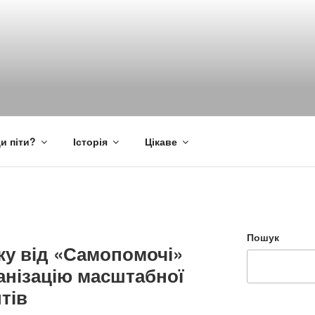
и піти?
Історія
Цікаве
Пошук
у від «Самопомочі»
анізацію масштабної
тів