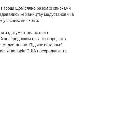
тів гроші щомісячно разом зі списками
 надавались керівництву медустанови і в
ж учасниками схеми.
ння задокументовано факт
й посередником організаторці, яка
 медустанови. Під час останньої
 тисячі доларів США посередника та