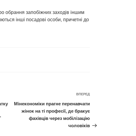
ро обрання запобіжних заходів іншим
ються інші посадові особи, причетні до
Наступний
ВПЕРЕД
запис
атку
Мінекономіки прагне перенавчати
жінок на ті професії, де бракує
T
фахівців через мобілізацію
чоловіків