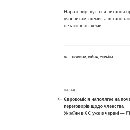
Наразі вирішується питання п
учасникам схеми та встановлю
незаконної схеми.
КАТЕГОРІЇ
НОВИНИ
,
ВІЙНА
,
УКРАЇНА
Навігація
Попередній
НАЗАД
записів
запис:
Єврокомісія наполягає на поч
переговорів щодо членства
України в ЄС уже в червні — F