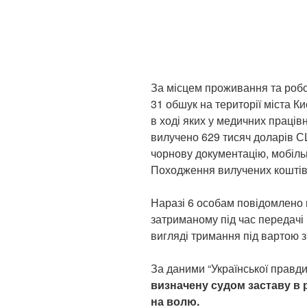
За місцем проживання та робо
31 обшук на території міста Ки
в ході яких у медичних праців
вилучено 629 тисяч доларів СШ
чорнову документацію, мобіль
Походження вилучених коштів 
Наразі 6 особам повідомлено 
затриманому під час передачі 
вигляді тримання під вартою 
За даними “Української правди
визначену судом заставу в р
на волю.