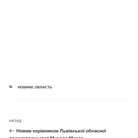
КАТЕГОРІЇ
НОВИНИ
,
ОБЛАСТЬ
Навігація
Попередній
НАЗАД
записів
запис:
Новим керівником Львівської обласної
прокуратури став Микола Мерет