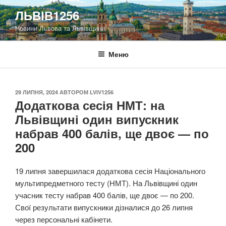
Перейти
ЛЬВІВ1256
до
Новини Львова та Львівщини
вмісту
Меню
ОПУБЛІКОВАНО
29 ЛИПНЯ, 2024
АВТОРОМ
LVIV1256
Додаткова сесія НМТ: на
Львівщині один випускник
набрав 400 балів, ще двоє — по
200
19 липня завершилася додаткова сесія Національного
мультипредметного тесту (НМТ). На Львівщині один
учасник тесту набрав 400 балів, ще двоє — по 200.
Свої результати випускники дізналися до 26 липня
через персональні кабінети.