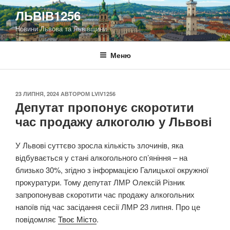
Перейти
ЛЬВІВ1256
до
Новини Львова та Львівщини
вмісту
Меню
ОПУБЛІКОВАНО
23 ЛИПНЯ, 2024
АВТОРОМ
LVIV1256
Депутат пропонує скоротити
час продажу алкоголю у Львові
У Львові суттєво зросла кількість злочинів, яка
відбувається у стані алкогольного сп’яніння – на
близько 30%, згідно з інформацією Галицької окружної
прокуратури. Тому депутат ЛМР Олексій Різник
запропонував скоротити час продажу алкогольних
напоїв під час засідання сесії ЛМР 23 липня. Про це
повідомляє
Твоє Місто
.