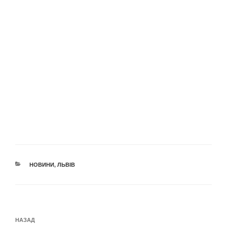
КАТЕГОРІЇ
НОВИНИ
,
ЛЬВІВ
Навігація
Попередній
НАЗАД
записів