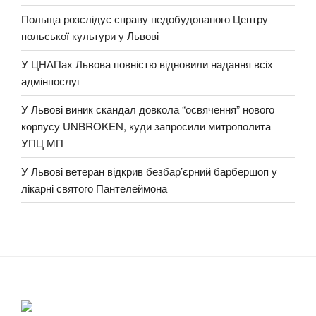
Польща розслідує справу недобудованого Центру
польської культури у Львові
У ЦНАПах Львова повністю відновили надання всіх
адмінпослуг
У Львові виник скандал довкола “освячення” нового
корпусу UNBROKEN, куди запросили митрополита
УПЦ МП
У Львові ветеран відкрив безбар’єрний барбершоп у
лікарні святого Пантелеймона