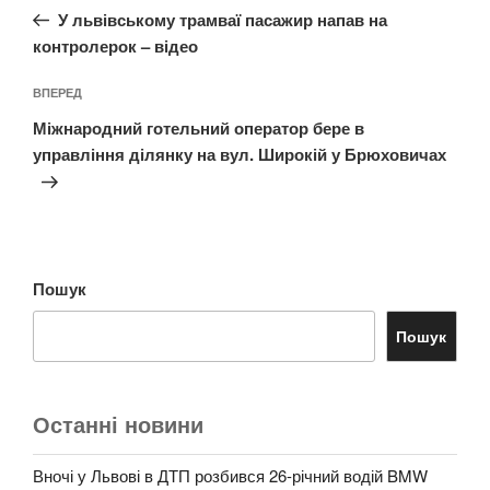
запис:
У львівському трамваї пасажир напав на
контролерок – відео
Наступний
ВПЕРЕД
запис
Міжнародний готельний оператор бере в
управління ділянку на вул. Широкій у Брюховичах
Пошук
Пошук
Останні новини
Вночі у Львові в ДТП розбився 26-річний водій BMW