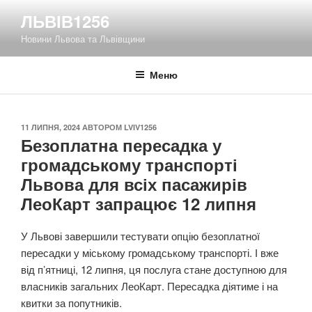
Перейти
ЛЬВІВ1256
до
Новини Львова та Львівщини
вмісту
Меню
ОПУБЛІКОВАНО
11 ЛИПНЯ, 2024
АВТОРОМ
LVIV1256
Безоплатна пересадка у
громадському транспорті
Львова для всіх пасажирів
ЛеоКарт запрацює 12 липня
У Львові завершили тестувати опцію безоплатної
пересадки у міському громадському транспорті. І вже
від п’ятниці, 12 липня, ця послуга стане доступною для
власників загальних ЛеоКарт. Пересадка діятиме і на
квитки за попутників.