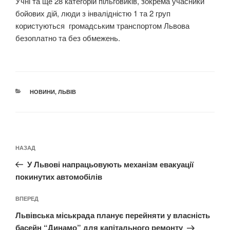
Учні та ще 28 категорій пільговиків, зокрема учасники
бойових дій, люди з інвалідністю 1 та 2 груп
користуються громадським транспортом Львова
безоплатно та без обмежень.
КАТЕГОРІЇ
НОВИНИ
,
ЛЬВІВ
Навігація
Попередній
НАЗАД
записів
запис:
У Львові напрацьовують механізм евакуації
покинутих автомобілів
Наступний
ВПЕРЕД
запис
Львівська міськрада планує перейняти у власність
басейн “Динамо” для капітального ремонту