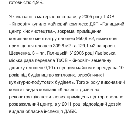
готовністю 4,9%.
Як вказано в матеріалах справи, у 2005 році ТзОВ
«Кіносвіт» купило майновий комплекс ДКП «Галицький
центр кіномистецтва», зокрема, приміщення
колишнього кінотеатру площею 950,8 м2, нежитлові
приміщення площею 309,8 м2 та 129,1 м2 на просп.
Шевченка, 3 – пл. Галицькій. У 2006 році Львівська
міська рада передала ТзОВ «Кіносвіт» земельну
ділянку площею 0,10 га під цим майном в оренду на 10
років під будівництво житлових, виробничих і
культурно-побутових будівель. Того ж року виконавчий
комітет видав компанії «Кіносвіт» дозвіл на
реконструкцію нежитлових приміщень під торговельно-
розважальний центр, а у 2011 році відповідний дозвіл
видала обласна інспекція ДАБК.