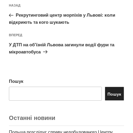
Навігація
Попередній
НАЗАД
записів
запис:
Рекрутинговий центр морпіхів у Львові: коли
відкриють та кого шукають
Наступний
ВПЕРЕД
запис
У ДТП на об’їзній Львова загинули водії фури та
мікроавтобуса
Пошук
Пошук
Останні новини
Польща розслідує справу недобудованого Центру