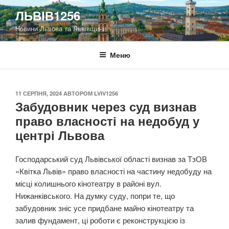
Перейти
ЛЬВІВ1256
до
Новини Львова та Львівщини
вмісту
Меню
ОПУБЛІКОВАНО
11 СЕРПНЯ, 2024
АВТОРОМ
LVIV1256
Забудовник через суд визнав
право власності на недобуд у
центрі Львова
Господарський суд Львівської області визнав за ТзОВ
«Квітка Львів» право власності на частину недобуду на
місці колишнього кінотеатру в районі вул.
Нижанківського. На думку суду, попри те, що
забудовник зніс усе придбане майно кінотеатру та
залив фундамент, ці роботи є реконструкцією із