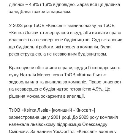
ділянок – 4,9% і 1,9% відповідно. Зараз вся ця ділянка
занедбана і закрита парканом.
У 2023 році ТзОВ «Кіносвіт» змінило назву на ТзОВ
«Квітка Львів» та звернулося в суд, аби визнати право
власності на незавершене будівництво. Суд встановив,
що будівельні роботи, які провела компанія, були
реконструкцією, а не незаконним будівництвом.
Враховуючи обставини справи, суддя Господарського
суду Наталія Мороз позов ТзОВ «Квітка Львів»
задовольнила та визнала за компаніє. Право власності
на незавершене будівництво готовністю 4,9%. Це
рішення можна оскаржити в апеляції.
ТзОВ «Квітка Львів» [колишній «Кіносвіт»]
зареєстрована ще у 2001 році. До 2023 року компанія
належала львівському підприємцю Олександру
Смірнову. За даними YouControl, «Кіносвіт» входив у