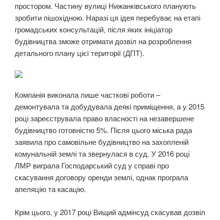
простором. Частину вулиці Нижанківського планують
зробити пішохідною. Наразі ця ідея перебуває на етапі
громадських консультацій, після яких ініціатор
будівництва зможе отримати дозвіл на розроблення
детального плану цієї території (ДПТ).
Компанія виконала лише часткові роботи –
демонтувала та добудувала деякі приміщення, а у 2015
році зареєструвала право власності на незавершене
будівництво готовністю 5%. Після цього міська рада
заявила про самовільне будівництво на захопленій
комунальній землі та звернулася в суд. У 2016 році
ЛМР виграла Господарський суд у справі про
скасування договору оренди землі, однак програла
апеляцію та касацію.
Крім цього, у 2017 році Вищий адмінсуд скасував дозвіл