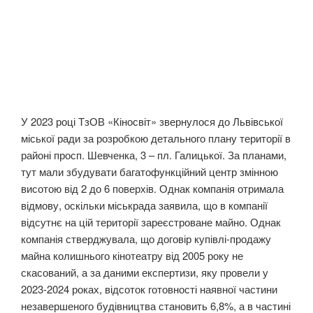
У 2023 році ТзОВ «Кіносвіт» звернулося до Львівської
міської ради за розробкою детального плану території в
районі просп. Шевченка, 3 – пл. Галицької. За планами,
тут мали збудувати багатофункційний центр змінною
висотою від 2 до 6 поверхів. Однак компанія отримала
відмову, оскільки міськрада заявила, що в компанії
відсутнє на цій території зареєстроване майно. Однак
компанія стверджувала, що договір купівлі-продажу
майна колишнього кінотеатру від 2005 року не
скасований, а за даними експертизи, яку провели у
2023-2024 роках, відсоток готовності наявної частини
незавершеного будівництва становить 6,8%, а в частині